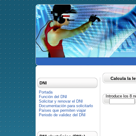
Calcula la l
DNI
Portada
Introduce los 8 
Función del DNI
Solicitar y renovar el DNI
Documentación para solicitarlo
Países que permiten viajar
Periodo de validez del DNI