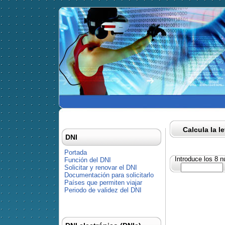
Calcula la l
DNI
Portada
Introduce los 8 
Función del DNI
Solicitar y renovar el DNI
Documentación para solicitarlo
Países que permiten viajar
Periodo de validez del DNI