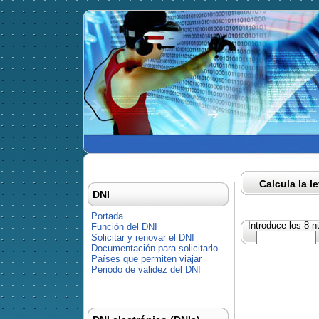
Calcula la l
DNI
Portada
Introduce los 8 
Función del DNI
Solicitar y renovar el DNI
Documentación para solicitarlo
Países que permiten viajar
Periodo de validez del DNI