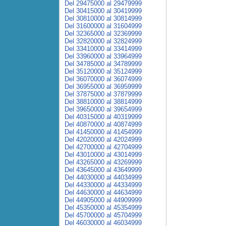
Del 29475000 al 29479999
Del 30415000 al 30419999
Del 30810000 al 30814999
Del 31600000 al 31604999
Del 32365000 al 32369999
Del 32820000 al 32824999
Del 33410000 al 33414999
Del 33960000 al 33964999
Del 34785000 al 34789999
Del 35120000 al 35124999
Del 36070000 al 36074999
Del 36955000 al 36959999
Del 37875000 al 37879999
Del 38810000 al 38814999
Del 39650000 al 39654999
Del 40315000 al 40319999
Del 40870000 al 40874999
Del 41450000 al 41454999
Del 42020000 al 42024999
Del 42700000 al 42704999
Del 43010000 al 43014999
Del 43265000 al 43269999
Del 43645000 al 43649999
Del 44030000 al 44034999
Del 44330000 al 44334999
Del 44630000 al 44634999
Del 44905000 al 44909999
Del 45350000 al 45354999
Del 45700000 al 45704999
Del 46030000 al 46034999