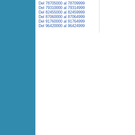
Del 78705000 al 78709999
Del 79310000 al 79314999
Del 82455000 al 82459999
Del 87060000 al 87064999
Del 91760000 al 91764999
Del 96420000 al 96424999