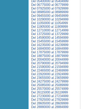
Del 05400000 al 05404999
Del 06775000 al 06779999
Del 07925000 al 07929999
Del 08985000 al 08989999
Del 09455000 al 09459999
Del 10290000 al 10294999
Del 11050000 al 11054999
Del 11905000 al 11909999
Del 12710000 al 12714999
Del 13725000 al 13729999
Del 14590000 al 14594999
Del 15455000 al 15459999
Del 16235000 al 16239999
Del 16840000 al 16844999
Del 17875000 al 17879999
Del 18875000 al 18879999
Del 20040000 al 20044999
Del 20790000 al 20794999
Del 21590000 al 21594999
Del 22465000 al 22469999
Del 22920000 al 22924999
Del 23655000 al 23659999
Del 24275000 al 24279999
Del 25085000 al 25089999
Del 25570000 al 25574999
Del 26115000 al 26119999
Del 27230000 al 27234999
Del 27825000 al 27829999
Del 28605000 al 28609999
Del 28880000 al 28884999