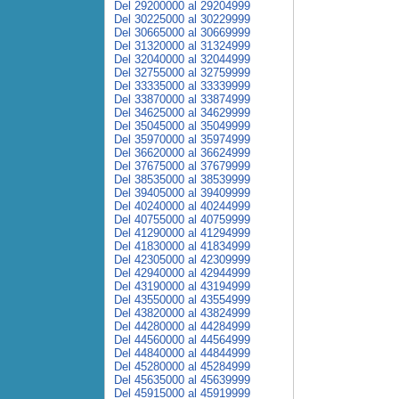
Del 29200000 al 29204999
Del 30225000 al 30229999
Del 30665000 al 30669999
Del 31320000 al 31324999
Del 32040000 al 32044999
Del 32755000 al 32759999
Del 33335000 al 33339999
Del 33870000 al 33874999
Del 34625000 al 34629999
Del 35045000 al 35049999
Del 35970000 al 35974999
Del 36620000 al 36624999
Del 37675000 al 37679999
Del 38535000 al 38539999
Del 39405000 al 39409999
Del 40240000 al 40244999
Del 40755000 al 40759999
Del 41290000 al 41294999
Del 41830000 al 41834999
Del 42305000 al 42309999
Del 42940000 al 42944999
Del 43190000 al 43194999
Del 43550000 al 43554999
Del 43820000 al 43824999
Del 44280000 al 44284999
Del 44560000 al 44564999
Del 44840000 al 44844999
Del 45280000 al 45284999
Del 45635000 al 45639999
Del 45915000 al 45919999