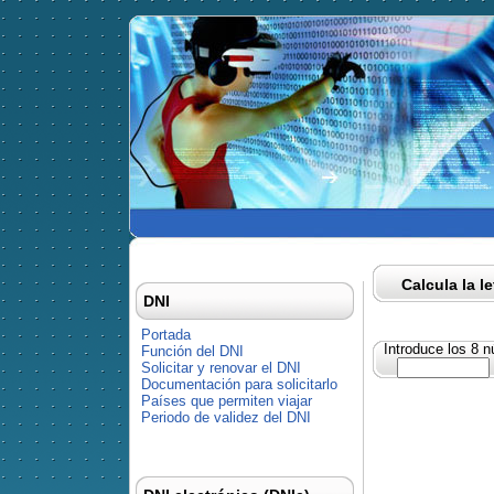
Calcula la l
DNI
Portada
Introduce los 8 
Función del DNI
Solicitar y renovar el DNI
Documentación para solicitarlo
Países que permiten viajar
Periodo de validez del DNI