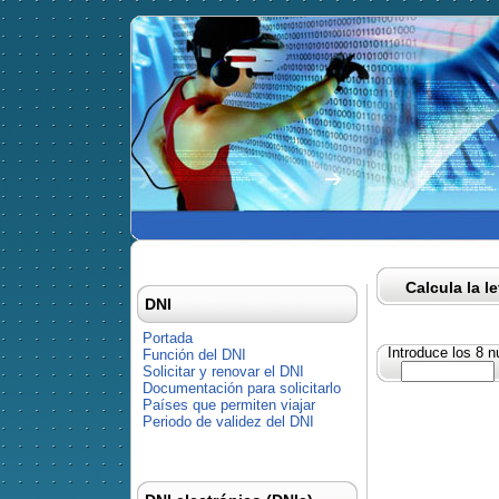
Calcula la l
DNI
Portada
Introduce los 8 
Función del DNI
Solicitar y renovar el DNI
Documentación para solicitarlo
Países que permiten viajar
Periodo de validez del DNI