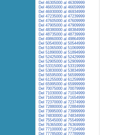
Del 46305000 al 46309999
Del 46655000 al 46659999
Del 46930000 al 46934999
Del 47235000 al 47239999
Del 47605000 al 47609999
Del 47905000 al 47909999
Del 48380000 al 48384999
Del 48735000 al 48739999
Del 49860000 al 49864999
Del 50540000 al 50544999
Del 51065000 al 51069999
Del 51890000 al 51894999
Del 52425000 al 52429999
Del 52905000 al 52909999
Del 53315000 al 53319999
Del 53830000 al 53834999
Del 56595000 al 56599999
Del 61255000 al 61259999
Del 65995000 al 65999999
Del 70075000 al 70079999
Del 71030000 al 71034999
Del 71650000 al 71654999
Del 72370000 al 72374999
Del 72880000 al 72884999
Del 73995000 al 73999999
Del 74830000 al 74834999
Del 75545000 al 75549999
Del 76365000 al 76369999
Del 77100000 al 77104999
Del 77785000 al 77789999