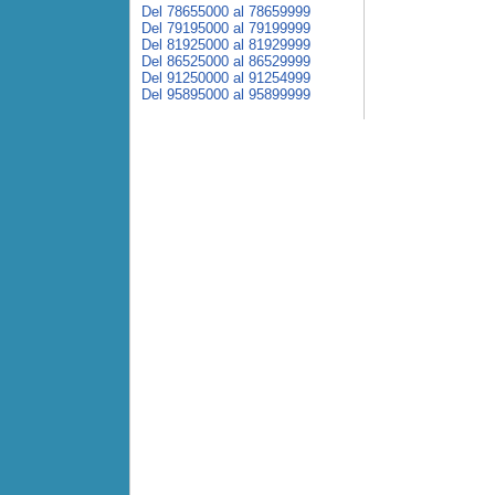
Del 78655000 al 78659999
Del 79195000 al 79199999
Del 81925000 al 81929999
Del 86525000 al 86529999
Del 91250000 al 91254999
Del 95895000 al 95899999