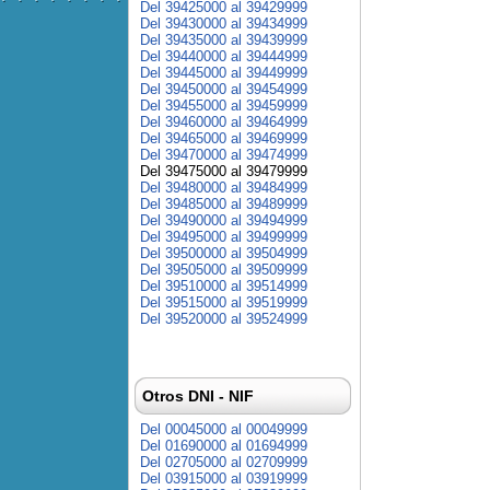
Del 39425000 al 39429999
Del 39430000 al 39434999
Del 39435000 al 39439999
Del 39440000 al 39444999
Del 39445000 al 39449999
Del 39450000 al 39454999
Del 39455000 al 39459999
Del 39460000 al 39464999
Del 39465000 al 39469999
Del 39470000 al 39474999
Del 39475000 al 39479999
Del 39480000 al 39484999
Del 39485000 al 39489999
Del 39490000 al 39494999
Del 39495000 al 39499999
Del 39500000 al 39504999
Del 39505000 al 39509999
Del 39510000 al 39514999
Del 39515000 al 39519999
Del 39520000 al 39524999
Otros DNI - NIF
Del 00045000 al 00049999
Del 01690000 al 01694999
Del 02705000 al 02709999
Del 03915000 al 03919999