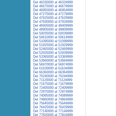
Del 46330000 al 46334999
Del 46675000 al 46679999
Del 46950000 al 46954999
Del 47275000 al 47279999
Del 47625000 al 47629999
Del 47930000 al 47934999
Del 48405000 al 48409999
Del 48805000 al 48809999
Del 50035000 al 50039999
Del 50610000 al 50614999
Del 51095000 al 51099999
Del 51925000 al 51929999
Del 52465000 al 52469999
Del 52935000 al 52939999
Del 53365000 al 53369999
Del 53940000 al 53944999
Del 56970000 al 56974999
Del 61630000 al 61634999
Del 66360000 al 66364999
Del 70240000 al 70244999
Del 71120000 al 71124999
Del 71675000 al 71679999
Del 72405000 al 72409999
Del 72970000 al 72974999
Del 74085000 al 74089999
Del 74860000 al 74864999
Del 75645000 al 75649999
Del 76425000 al 76429999
Del 77140000 al 77144999
Del 77820000 al 77824999