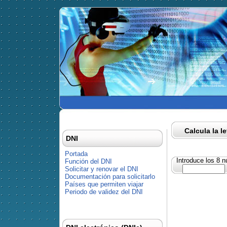
Calcula la l
DNI
Portada
Introduce los 8 
Función del DNI
Solicitar y renovar el DNI
Documentación para solicitarlo
Países que permiten viajar
Periodo de validez del DNI