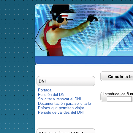
Calcula la l
DNI
Portada
Introduce los 8 
Función del DNI
Solicitar y renovar el DNI
Documentación para solicitarlo
Países que permiten viajar
Periodo de validez del DNI