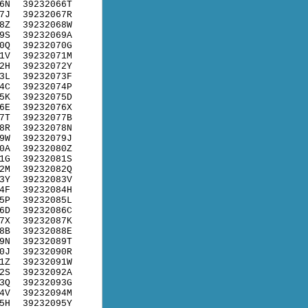
6N
39232066T
7J
39232067R
8Z
39232068W
9S
39232069A
0Q
39232070G
1V
39232071M
2H
39232072Y
3L
39232073F
4C
39232074P
5K
39232075D
6E
39232076X
7T
39232077B
8R
39232078N
9W
39232079J
0A
39232080Z
1G
39232081S
2M
39232082Q
3Y
39232083V
4F
39232084H
5P
39232085L
6D
39232086C
7X
39232087K
8B
39232088E
9N
39232089T
0J
39232090R
1Z
39232091W
2S
39232092A
3Q
39232093G
4V
39232094M
5H
39232095Y