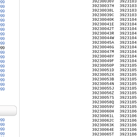
39230036V
3923103
999
39230037H
3923103
999
39230038L
3923103
999
39230039C
3923103
999
39230040K
3923104
999
39230041E
3923104
999
39230042T
3923104
999
39230043R
3923104
999
39230044W
3923104
999
39230045A
3923104
999
39230046G
3923104
999
39230047M
3923104
999
39230048Y
3923104
999
39230049F
3923104
999
39230050P
3923105
999
39230051D
3923105
999
39230052X
3923105
999
39230053B
3923105
999
39230054N
3923105
999
39230055J
3923105
999
39230056Z
3923105
39230057S
3923105
39230058Q
3923105
39230059V
3923105
39230060H
3923106
39230061L
3923106
999
39230062C
3923106
999
39230063K
3923106
999
39230064E
3923106
999
39230065T
3923106