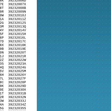
6K
39232006D
7E
39232007X
8T
39232008B
9R
39232009N
0W
39232010J
1A
39232011Z
2G
39232012S
3M
39232013Q
4Y
39232014V
5F
39232015H
6P
39232016L
7D
39232017C
8X
39232018K
9B
39232019E
0N
39232020T
1J
39232021R
2Z
39232022W
3S
39232023A
4Q
39232024G
5V
39232025M
6H
39232026Y
7L
39232027F
8C
39232028P
9K
39232029D
0E
39232030X
1T
39232031B
2R
39232032N
3W
39232033J
4A
39232034Z
5G
39232035S