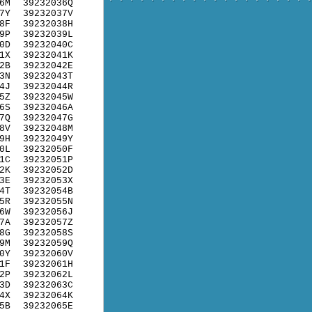
6M
39232036Q
7Y
39232037V
8F
39232038H
9P
39232039L
0D
39232040C
1X
39232041K
2B
39232042E
3N
39232043T
4J
39232044R
5Z
39232045W
6S
39232046A
7Q
39232047G
8V
39232048M
9H
39232049Y
0L
39232050F
1C
39232051P
2K
39232052D
3E
39232053X
4T
39232054B
5R
39232055N
6W
39232056J
7A
39232057Z
8G
39232058S
9M
39232059Q
0Y
39232060V
1F
39232061H
2P
39232062L
3D
39232063C
4X
39232064K
5B
39232065E