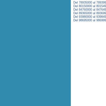
Del 78935000 al 78939
Del 80150000 al 80154
Del 84760000 al 84764
Del 89365000 al 89369
Del 93980000 al 93984
Del 98695000 al 98699