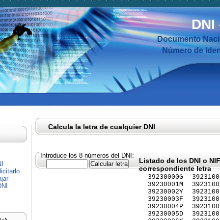
DNI
Documento Nacio
Número de Ident
Calcula la letra de cualquier DNI
Introduce los 8 números del DNI:
Listado de los DNI o NI
NI
correspondiente letra
citarlo
39230000G
3923100
jar
39230001M
3923100
DNI
39230002Y
3923100
39230003F
3923100
39230004P
3923100
39230005D
3923100