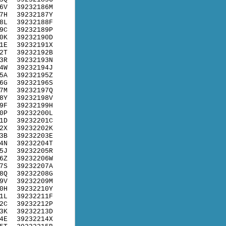
6V
39232186M
7H
39232187Y
8L
39232188F
9C
39232189P
0K
39232190D
1E
39232191X
2T
39232192B
3R
39232193N
4W
39232194J
5A
39232195Z
6G
39232196S
7M
39232197Q
8Y
39232198V
9F
39232199H
0P
39232200L
1D
39232201C
2X
39232202K
3B
39232203E
4N
39232204T
5J
39232205R
6Z
39232206W
7S
39232207A
8Q
39232208G
9V
39232209M
0H
39232210Y
1L
39232211F
2C
39232212P
3K
39232213D
4E
39232214X