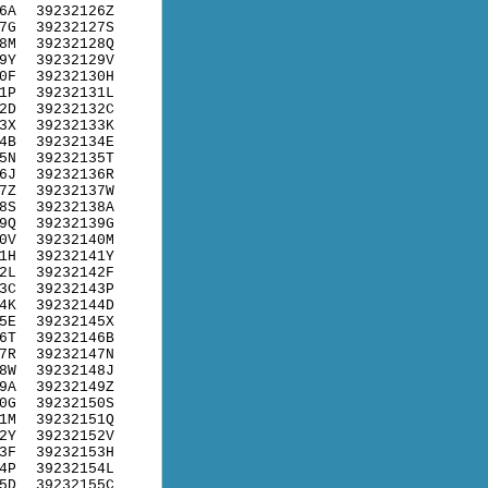
6A
39232126Z
7G
39232127S
8M
39232128Q
9Y
39232129V
0F
39232130H
1P
39232131L
2D
39232132C
3X
39232133K
4B
39232134E
5N
39232135T
6J
39232136R
7Z
39232137W
8S
39232138A
9Q
39232139G
0V
39232140M
1H
39232141Y
2L
39232142F
3C
39232143P
4K
39232144D
5E
39232145X
6T
39232146B
7R
39232147N
8W
39232148J
9A
39232149Z
0G
39232150S
1M
39232151Q
2Y
39232152V
3F
39232153H
4P
39232154L
5D
39232155C