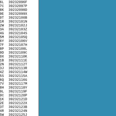
6L
39232096F
7C
39232097P
8K
39232098D
9E
39232099X
0T
39232100B
1R
39232101N
2W
39232102J
3A
39232103Z
4G
39232104S
5M
39232105Q
6Y
39232106V
7F
39232107H
8P
39232108L
9D
39232109C
0X
39232110K
1B
39232111E
2N
39232112T
3J
39232113R
4Z
39232114W
5S
39232115A
6Q
39232116G
7V
39232117M
8H
39232118Y
9L
39232119F
0C
39232120P
1K
39232121D
2E
39232122X
3T
39232123B
4R
39232124N
5W
39232125J