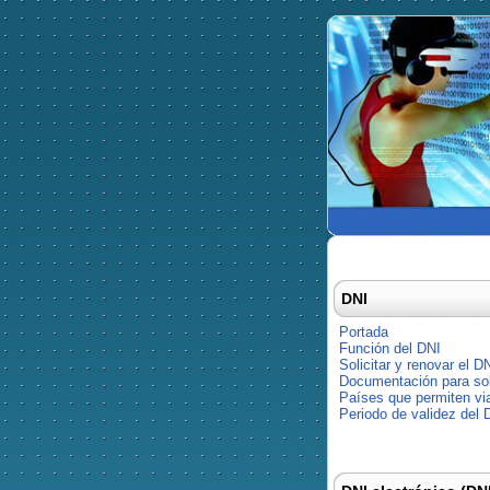
DNI
Portada
Función del DNI
Solicitar y renovar el D
Documentación para soli
Países que permiten via
Periodo de validez del 