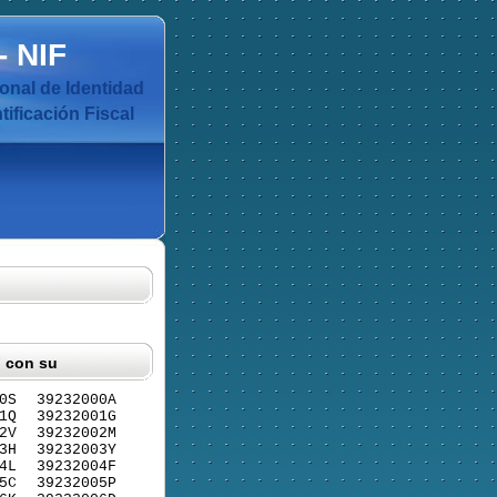
-
NIF
nal de Identidad
ificación Fiscal
F con su
0S
39232000A
1Q
39232001G
2V
39232002M
3H
39232003Y
4L
39232004F
5C
39232005P