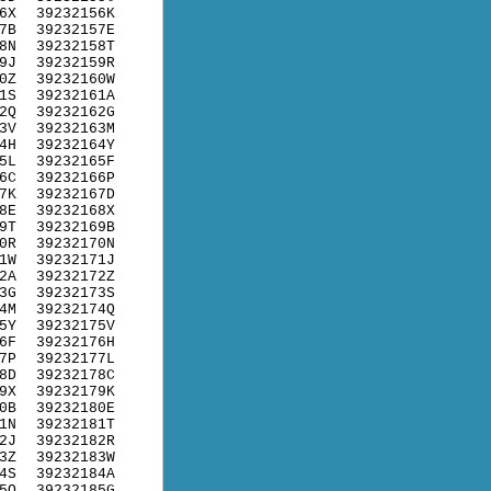
6X
39232156K
7B
39232157E
8N
39232158T
9J
39232159R
0Z
39232160W
1S
39232161A
2Q
39232162G
3V
39232163M
4H
39232164Y
5L
39232165F
6C
39232166P
7K
39232167D
8E
39232168X
9T
39232169B
0R
39232170N
1W
39232171J
2A
39232172Z
3G
39232173S
4M
39232174Q
5Y
39232175V
6F
39232176H
7P
39232177L
8D
39232178C
9X
39232179K
0B
39232180E
1N
39232181T
2J
39232182R
3Z
39232183W
4S
39232184A
5Q
39232185G