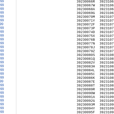
999
39230066R
3923106
999
39230067W
3923106
999
39230068A
3923106
999
39230069G
3923106
999
39230070M
3923107
999
39230071Y
3923107
999
39230072F
3923107
999
39230073P
3923107
999
39230074D
3923107
999
39230075X
3923107
999
39230076B
3923107
999
39230077N
3923107
999
39230078J
3923107
999
39230079Z
3923107
999
39230080S
3923108
999
39230081Q
3923108
999
39230082V
3923108
999
39230083H
3923108
999
39230084L
3923108
999
39230085C
3923108
999
39230086K
3923108
999
39230087E
3923108
999
39230088T
3923108
999
39230089R
3923108
999
39230090W
3923109
999
39230091A
3923109
999
39230092G
3923109
999
39230093M
3923109
999
39230094Y
3923109
999
39230095F
3923109