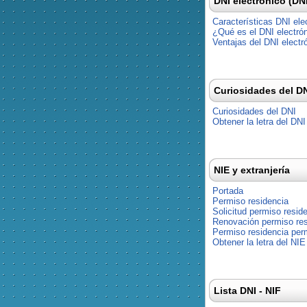
DNI electrónico (DN
Características DNI ele
¿Qué es el DNI electró
Ventajas del DNI electr
Curiosidades del D
Curiosidades del DNI
Obtener la letra del DNI
NIE y extranjería
Portada
Permiso residencia
Solicitud permiso resid
Renovación permiso res
Permiso residencia pe
Obtener la letra del NIE
Lista DNI - NIF