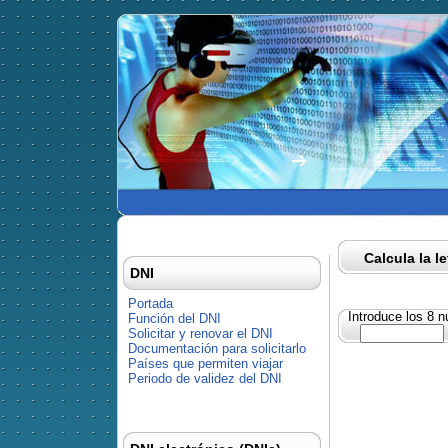
Calcula la l
DNI
Portada
Introduce los 8 
Función del DNI
Solicitar y renovar el DNI
Documentación para solicitarlo
Países que permiten viajar
Periodo de validez del DNI