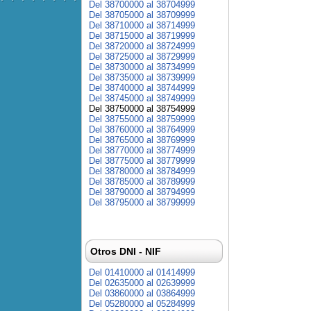
Del 38700000 al 38704999
Del 38705000 al 38709999
Del 38710000 al 38714999
Del 38715000 al 38719999
Del 38720000 al 38724999
Del 38725000 al 38729999
Del 38730000 al 38734999
Del 38735000 al 38739999
Del 38740000 al 38744999
Del 38745000 al 38749999
Del 38750000 al 38754999
Del 38755000 al 38759999
Del 38760000 al 38764999
Del 38765000 al 38769999
Del 38770000 al 38774999
Del 38775000 al 38779999
Del 38780000 al 38784999
Del 38785000 al 38789999
Del 38790000 al 38794999
Del 38795000 al 38799999
Otros DNI - NIF
Del 01410000 al 01414999
Del 02635000 al 02639999
Del 03860000 al 03864999
Del 05280000 al 05284999