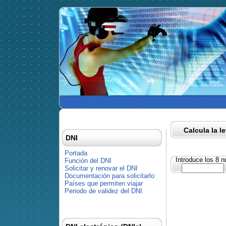
Calcula la l
DNI
Portada
Introduce los 8 
Función del DNI
Solicitar y renovar el DNI
Documentación para solicitarlo
Países que permiten viajar
Periodo de validez del DNI