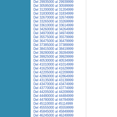
Del 29935000 al 29939999
Del 30595000 al 30599999
Del 31200000 al 31204999
Del 31830000 al 31834999
Del 32670000 al 32674999
Del 33265000 al 33269999
Del 33610000 al 33614999
Del 34260000 al 34264999
Del 34970000 al 34974999
Del 35575000 al 35579999
Del 36475000 al 36479999
Del 37385000 al 37389999
Del 38415000 al 38419999
Del 39280000 al 39284999
Del 39925000 al 39929999
Del 40530000 al 40534999
Del 41010000 al 41014999
Del 41625000 al 41629999
Del 42205000 al 42209999
Del 42860000 al 42864999
Del 43135000 al 43139999
Del 43470000 al 43474999
Del 43770000 al 43774999
Del 44205000 al 44209999
Del 44480000 al 44484999
Del 44780000 al 44784999
Del 45110000 al 45114999
Del 45555000 al 45559999
Del 45845000 al 45849999
Del 46245000 al 46249999