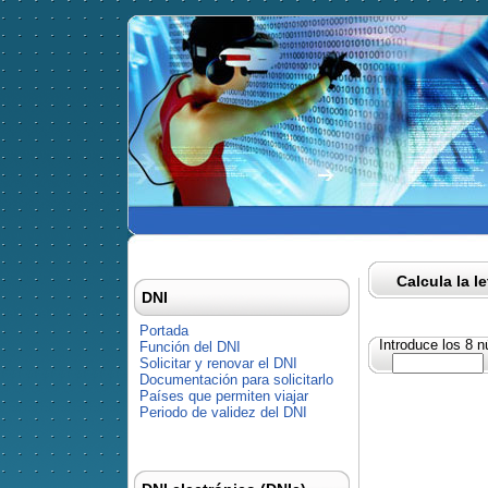
Calcula la l
DNI
Portada
Introduce los 8 
Función del DNI
Solicitar y renovar el DNI
Documentación para solicitarlo
Países que permiten viajar
Periodo de validez del DNI