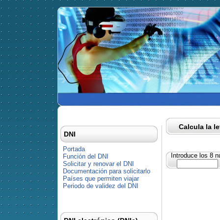
Calcula la l
DNI
Portada
Introduce los 8 
Función del DNI
Solicitar y renovar el DNI
Documentación para solicitarlo
Países que permiten viajar
Periodo de validez del DNI