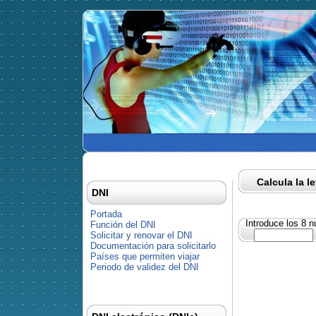
Calcula la l
DNI
Portada
Introduce los 8 
Función del DNI
Solicitar y renovar el DNI
Documentación para solicitarlo
Países que permiten viajar
Periodo de validez del DNI