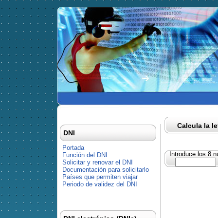
Calcula la l
DNI
Portada
Introduce los 8 
Función del DNI
Solicitar y renovar el DNI
Documentación para solicitarlo
Países que permiten viajar
Periodo de validez del DNI