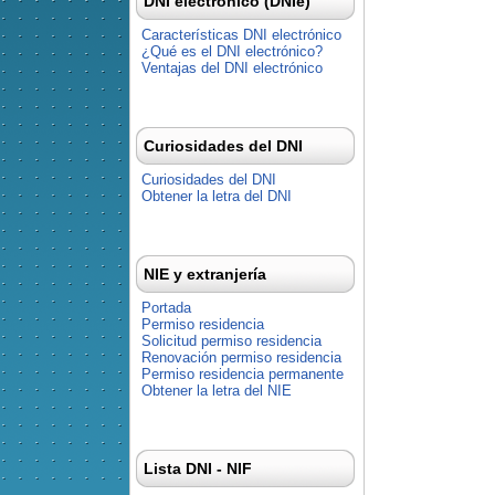
DNI electrónico (DNIe)
Características DNI electrónico
¿Qué es el DNI electrónico?
Ventajas del DNI electrónico
Curiosidades del DNI
Curiosidades del DNI
Obtener la letra del DNI
NIE y extranjería
Portada
Permiso residencia
Solicitud permiso residencia
Renovación permiso residencia
Permiso residencia permanente
Obtener la letra del NIE
Lista DNI - NIF