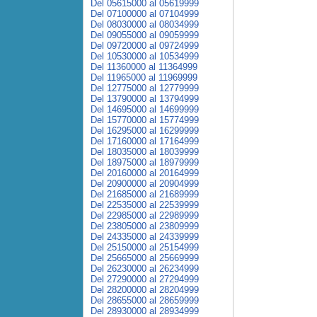
Del 05615000 al 05619999
Del 07100000 al 07104999
Del 08030000 al 08034999
Del 09055000 al 09059999
Del 09720000 al 09724999
Del 10530000 al 10534999
Del 11360000 al 11364999
Del 11965000 al 11969999
Del 12775000 al 12779999
Del 13790000 al 13794999
Del 14695000 al 14699999
Del 15770000 al 15774999
Del 16295000 al 16299999
Del 17160000 al 17164999
Del 18035000 al 18039999
Del 18975000 al 18979999
Del 20160000 al 20164999
Del 20900000 al 20904999
Del 21685000 al 21689999
Del 22535000 al 22539999
Del 22985000 al 22989999
Del 23805000 al 23809999
Del 24335000 al 24339999
Del 25150000 al 25154999
Del 25665000 al 25669999
Del 26230000 al 26234999
Del 27290000 al 27294999
Del 28200000 al 28204999
Del 28655000 al 28659999
Del 28930000 al 28934999