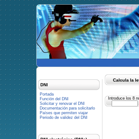
Calcula la l
DNI
Portada
Introduce los 8 
Función del DNI
Solicitar y renovar el DNI
Documentación para solicitarlo
Países que permiten viajar
Periodo de validez del DNI