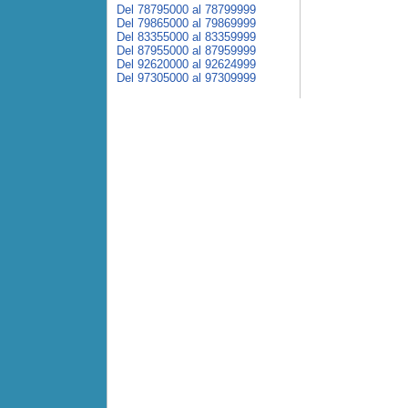
Del 78795000 al 78799999
Del 79865000 al 79869999
Del 83355000 al 83359999
Del 87955000 al 87959999
Del 92620000 al 92624999
Del 97305000 al 97309999