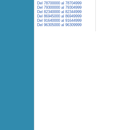
Del 78700000 al 78704999
Del 79300000 al 79304999
Del 82340000 al 82344999
Del 86945000 al 86949999
Del 91640000 al 91644999
Del 96305000 al 96309999