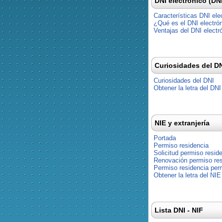
DNI electrónico (DN
Características DNI ele
¿Qué es el DNI electró
Ventajas del DNI electr
Curiosidades del D
Curiosidades del DNI
Obtener la letra del DNI
NIE y extranjería
Portada
Permiso residencia
Solicitud permiso resid
Renovación permiso res
Permiso residencia pe
Obtener la letra del NIE
Lista DNI - NIF