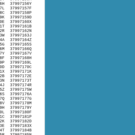
6H
37997156Y
7L
37997157F
8C
37997158P
9K
37997159D
0E
37997160X
1T
37997161B
2R
37997162N
3W
37997163J
4A
37997164Z
5G
37997165S
6M
37997166Q
7Y
37997167V
8F
37997168H
9P
37997169L
0D
37997170C
1X
37997171K
2B
37997172E
3N
37997173T
4J
37997174R
5Z
37997175W
6S
37997176A
7Q
37997177G
8V
37997178M
9H
37997179Y
0L
37997180F
1C
37997181P
2K
37997182D
3E
37997183X
4T
37997184B
5R
37997185N