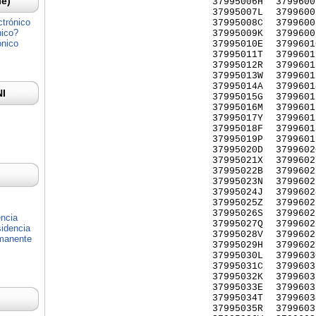
Ie)
37995006H
3799600
37995007L
3799600
ctrónico
37995008C
3799600
nico?
37995009K
3799600
ónico
37995010E
3799601
37995011T
3799601
37995012R
3799601
37995013W
3799601
37995014A
3799601
NI
37995015G
3799601
37995016M
3799601
37995017Y
3799601
37995018F
3799601
37995019P
3799601
37995020D
3799602
37995021X
3799602
37995022B
3799602
37995023N
3799602
37995024J
3799602
37995025Z
3799602
37995026S
3799602
encia
37995027Q
3799602
idencia
37995028V
3799602
rmanente
37995029H
3799602
37995030L
3799603
37995031C
3799603
37995032K
3799603
37995033E
3799603
37995034T
3799603
37995035R
3799603