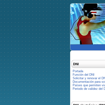
DNI
Portada
Función del DNI
Solicitar y renovar el D
Documentación para soli
Países que permiten via
Periodo de validez del 