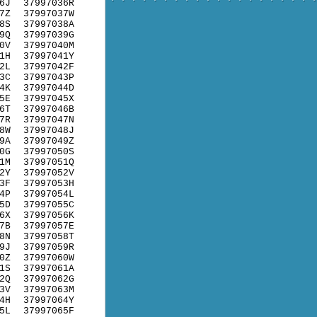
6J
37997036R
7Z
37997037W
8S
37997038A
9Q
37997039G
0V
37997040M
1H
37997041Y
2L
37997042F
3C
37997043P
4K
37997044D
5E
37997045X
6T
37997046B
7R
37997047N
8W
37997048J
9A
37997049Z
0G
37997050S
1M
37997051Q
2Y
37997052V
3F
37997053H
4P
37997054L
5D
37997055C
6X
37997056K
7B
37997057E
8N
37997058T
9J
37997059R
0Z
37997060W
1S
37997061A
2Q
37997062G
3V
37997063M
4H
37997064Y
5L
37997065F