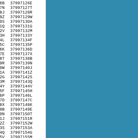
6B
37997126E
7N
37997127T
8J
37997128R
9Z
37997129W
0S
37997130A
1Q
37997131G
2V
37997132M
3H
37997133Y
4L
37997134F
5C
37997135P
6K
37997136D
7E
37997137X
8T
37997138B
9R
37997139N
0W
37997140J
1A
37997141Z
2G
37997142S
3M
37997143Q
4Y
37997144V
5F
37997145H
6P
37997146L
7D
37997147C
8X
37997148K
9B
37997149E
0N
37997150T
1J
37997151R
2Z
37997152W
3S
37997153A
4Q
37997154G
5V
37997155M