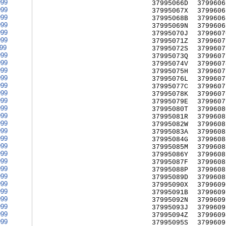
999
37995066D
3799606
999
37995067X
3799606
999
37995068B
3799606
999
37995069N
3799606
999
37995070J
3799607
999
37995071Z
3799607
999
37995072S
3799607
999
37995073Q
3799607
999
37995074V
3799607
999
37995075H
3799607
999
37995076L
3799607
999
37995077C
3799607
999
37995078K
3799607
999
37995079E
3799607
999
37995080T
3799608
999
37995081R
3799608
999
37995082W
3799608
999
37995083A
3799608
999
37995084G
3799608
999
37995085M
3799608
999
37995086Y
3799608
999
37995087F
3799608
999
37995088P
3799608
999
37995089D
3799608
999
37995090X
3799609
999
37995091B
3799609
999
37995092N
3799609
999
37995093J
3799609
999
37995094Z
3799609
999
37995095S
3799609