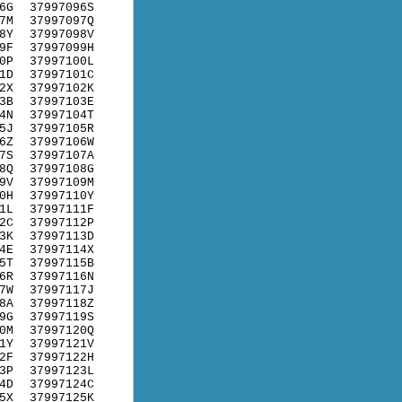
6G
37997096S
7M
37997097Q
8Y
37997098V
9F
37997099H
0P
37997100L
1D
37997101C
2X
37997102K
3B
37997103E
4N
37997104T
5J
37997105R
6Z
37997106W
7S
37997107A
8Q
37997108G
9V
37997109M
0H
37997110Y
1L
37997111F
2C
37997112P
3K
37997113D
4E
37997114X
5T
37997115B
6R
37997116N
7W
37997117J
8A
37997118Z
9G
37997119S
0M
37997120Q
1Y
37997121V
2F
37997122H
3P
37997123L
4D
37997124C
5X
37997125K