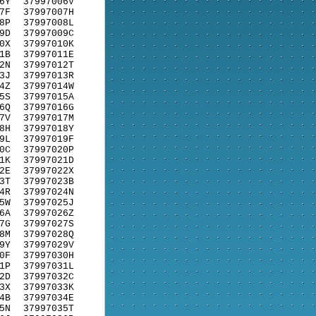
6Y
37997006V
7F
37997007H
8P
37997008L
9D
37997009C
0X
37997010K
1B
37997011E
2N
37997012T
3J
37997013R
4Z
37997014W
5S
37997015A
6Q
37997016G
7V
37997017M
8H
37997018Y
9L
37997019F
0C
37997020P
1K
37997021D
2E
37997022X
3T
37997023B
4R
37997024N
5W
37997025J
6A
37997026Z
7G
37997027S
8M
37997028Q
9Y
37997029V
0F
37997030H
1P
37997031L
2D
37997032C
3X
37997033K
4B
37997034E
5N
37997035T