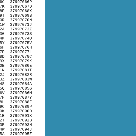
6C
37997066P
7K
37997067D
8E
37997068X
9T
37997069B
0R
37997070N
1W
37997071J
2A
37997072Z
3G
37997073S
4M
37997074Q
5Y
37997075V
6F
37997076H
7P
37997077L
8D
37997078C
9X
37997079K
0B
37997080E
1N
37997081T
2J
37997082R
3Z
37997083W
4S
37997084A
5Q
37997085G
6V
37997086M
7H
37997087Y
8L
37997088F
9C
37997089P
0K
37997090D
1E
37997091X
2T
37997092B
3R
37997093N
4W
37997094J
5A
37997095Z