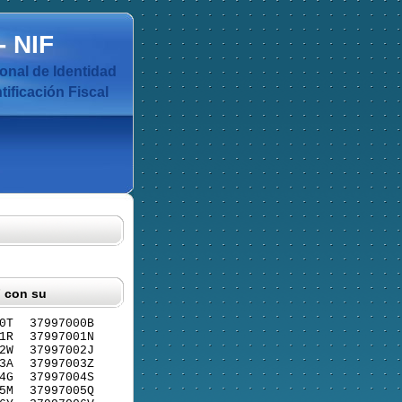
-
NIF
nal de Identidad
ificación Fiscal
F con su
0T
37997000B
1R
37997001N
2W
37997002J
3A
37997003Z
4G
37997004S
5M
37997005Q