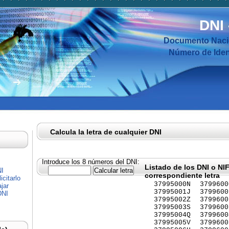
DNI
Documento Nacio
Número de Ident
Calcula la letra de cualquier DNI
Introduce los 8 números del DNI:
Listado de los DNI o NI
NI
correspondiente letra
citarlo
37995000N
3799600
jar
37995001J
3799600
DNI
37995002Z
3799600
37995003S
3799600
37995004Q
3799600
37995005V
3799600