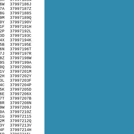
6W
37997186J
7A
37997187Z
8G
37997188S
9M
37997189Q
0Y
37997190V
1F
37997191H
2P
37997192L
3D
37997193C
4X
37997194K
5B
37997195E
6N
37997196T
7J
37997197R
8Z
37997198W
9S
37997199A
0Q
37997200G
1V
37997201M
2H
37997202Y
3L
37997203F
4C
37997204P
5K
37997205D
6E
37997206X
7T
37997207B
8R
37997208N
9W
37997209J
0A
37997210Z
1G
37997211S
2M
37997212Q
3Y
37997213V
4F
37997214H