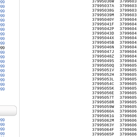
37995036W
3799603
999
37995037A
3799603
999
37995038G
3799603
999
37995039M
3799603
999
37995040Y
3799604
999
37995041F
3799604
999
37995042P
3799604
999
37995043D
3799604
999
37995044X
3799604
999
37995045B
3799604
999
37995046N
3799604
999
37995047J
3799604
999
37995048Z
3799604
999
37995049S
3799604
999
37995050Q
3799605
999
37995051V
3799605
999
37995052H
3799605
999
37995053L
3799605
999
37995054C
3799605
999
37995055K
3799605
999
37995056E
3799605
37995057T
3799605
37995058R
3799605
37995059W
3799605
37995060A
3799606
37995061G
3799606
999
37995062M
3799606
999
37995063Y
3799606
999
37995064F
3799606
999
37995065P
3799606