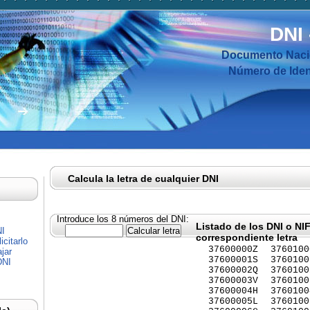
DNI
Documento Nacio
Número de Ident
Calcula la letra de cualquier DNI
Introduce los 8 números del DNI:
Listado de los DNI o NI
NI
correspondiente letra
citarlo
37600000Z
3760100
jar
37600001S
3760100
DNI
37600002Q
3760100
37600003V
3760100
37600004H
3760100
37600005L
3760100