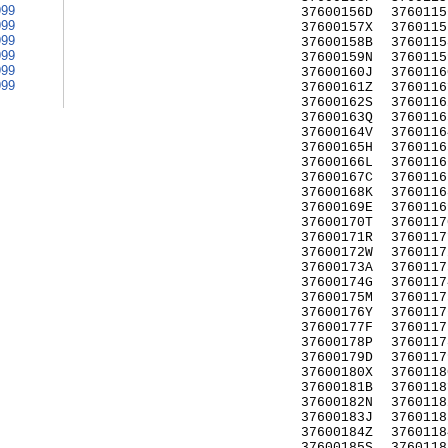
999
37600156D
3760115
999
37600157X
3760115
999
37600158B
3760115
999
37600159N
3760115
999
37600160J
3760116
999
37600161Z
3760116
37600162S
3760116
37600163Q
3760116
37600164V
3760116
37600165H
3760116
37600166L
3760116
37600167C
3760116
37600168K
3760116
37600169E
3760116
37600170T
3760117
37600171R
3760117
37600172W
3760117
37600173A
3760117
37600174G
3760117
37600175M
3760117
37600176Y
3760117
37600177F
3760117
37600178P
3760117
37600179D
3760117
37600180X
3760118
37600181B
3760118
37600182N
3760118
37600183J
3760118
37600184Z
3760118
37600185S
3760118