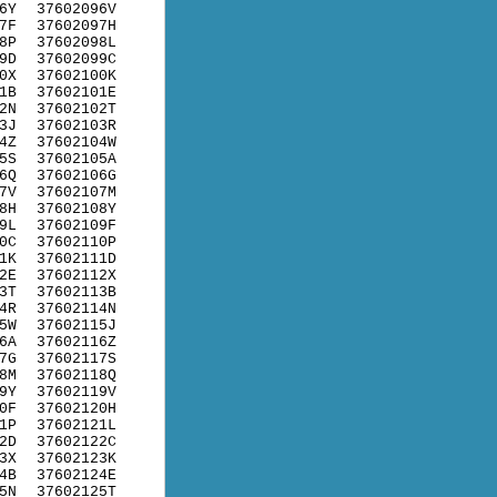
6Y
37602096V
7F
37602097H
8P
37602098L
9D
37602099C
0X
37602100K
1B
37602101E
2N
37602102T
3J
37602103R
4Z
37602104W
5S
37602105A
6Q
37602106G
7V
37602107M
8H
37602108Y
9L
37602109F
0C
37602110P
1K
37602111D
2E
37602112X
3T
37602113B
4R
37602114N
5W
37602115J
6A
37602116Z
7G
37602117S
8M
37602118Q
9Y
37602119V
0F
37602120H
1P
37602121L
2D
37602122C
3X
37602123K
4B
37602124E
5N
37602125T