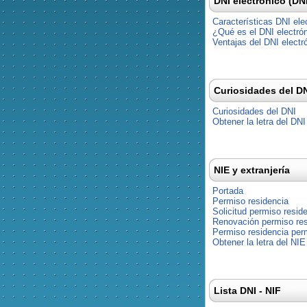
DNI electrónico (DN
Características DNI ele
¿Qué es el DNI electró
Ventajas del DNI electr
Curiosidades del D
Curiosidades del DNI
Obtener la letra del DNI
NIE y extranjería
Portada
Permiso residencia
Solicitud permiso resid
Renovación permiso res
Permiso residencia pe
Obtener la letra del NIE
Lista DNI - NIF