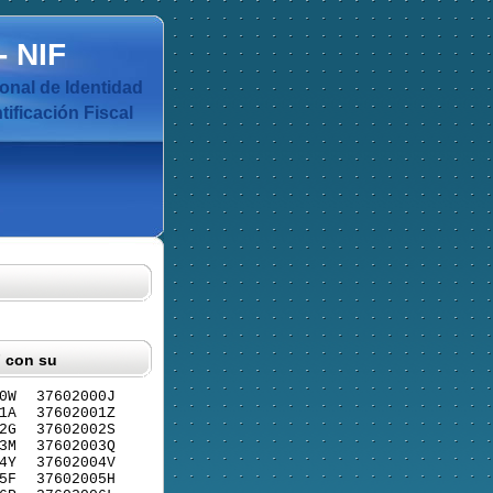
-
NIF
nal de Identidad
ificación Fiscal
F con su
0W
37602000J
1A
37602001Z
2G
37602002S
3M
37602003Q
4Y
37602004V
5F
37602005H