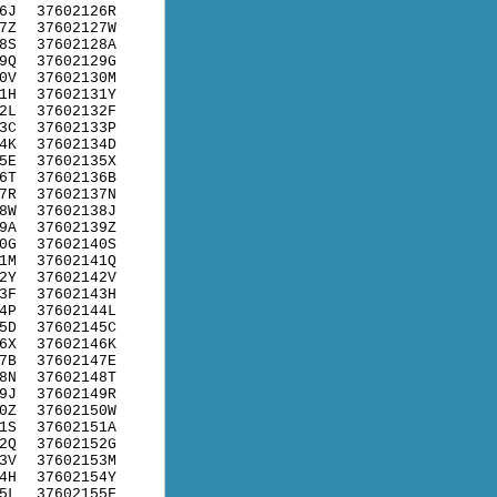
6J
37602126R
7Z
37602127W
8S
37602128A
9Q
37602129G
0V
37602130M
1H
37602131Y
2L
37602132F
3C
37602133P
4K
37602134D
5E
37602135X
6T
37602136B
7R
37602137N
8W
37602138J
9A
37602139Z
0G
37602140S
1M
37602141Q
2Y
37602142V
3F
37602143H
4P
37602144L
5D
37602145C
6X
37602146K
7B
37602147E
8N
37602148T
9J
37602149R
0Z
37602150W
1S
37602151A
2Q
37602152G
3V
37602153M
4H
37602154Y
5L
37602155F