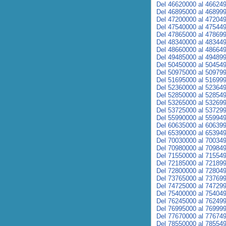
Del 46620000 al 46624
Del 46895000 al 46899
Del 47200000 al 47204
Del 47540000 al 47544
Del 47865000 al 47869
Del 48340000 al 48344
Del 48660000 al 48664
Del 49485000 al 49489
Del 50450000 al 50454
Del 50975000 al 50979
Del 51695000 al 51699
Del 52360000 al 52364
Del 52850000 al 52854
Del 53265000 al 53269
Del 53725000 al 53729
Del 55990000 al 55994
Del 60635000 al 60639
Del 65390000 al 65394
Del 70030000 al 70034
Del 70980000 al 70984
Del 71550000 al 71554
Del 72185000 al 72189
Del 72800000 al 72804
Del 73765000 al 73769
Del 74725000 al 74729
Del 75400000 al 75404
Del 76245000 al 76249
Del 76995000 al 76999
Del 77670000 al 77674
Del 78550000 al 78554