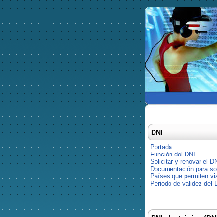
DNI
Portada
Función del DNI
Solicitar y renovar el D
Documentación para soli
Países que permiten via
Periodo de validez del 