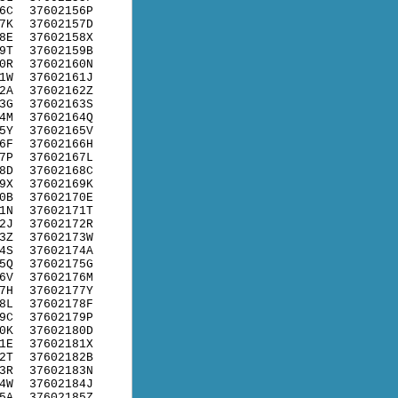
6C
37602156P
7K
37602157D
8E
37602158X
9T
37602159B
0R
37602160N
1W
37602161J
2A
37602162Z
3G
37602163S
4M
37602164Q
5Y
37602165V
6F
37602166H
7P
37602167L
8D
37602168C
9X
37602169K
0B
37602170E
1N
37602171T
2J
37602172R
3Z
37602173W
4S
37602174A
5Q
37602175G
6V
37602176M
7H
37602177Y
8L
37602178F
9C
37602179P
0K
37602180D
1E
37602181X
2T
37602182B
3R
37602183N
4W
37602184J
5A
37602185Z