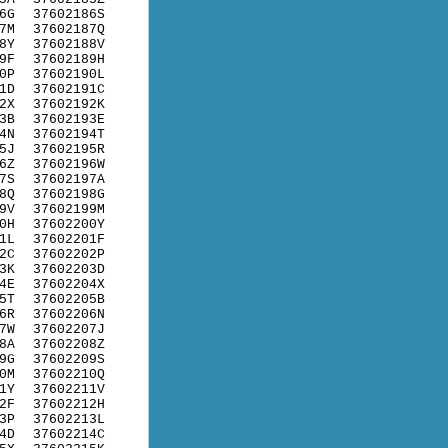
6G
37602186S
7M
37602187Q
8Y
37602188V
9F
37602189H
0P
37602190L
1D
37602191C
2X
37602192K
3B
37602193E
4N
37602194T
5J
37602195R
6Z
37602196W
7S
37602197A
8Q
37602198G
9V
37602199M
0H
37602200Y
1L
37602201F
2C
37602202P
3K
37602203D
4E
37602204X
5T
37602205B
6R
37602206N
7W
37602207J
8A
37602208Z
9G
37602209S
0M
37602210Q
1Y
37602211V
2F
37602212H
3P
37602213L
4D
37602214C