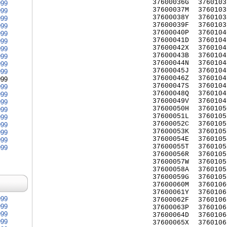
37600036G
3760103
999
37600037M
3760103
999
37600038Y
3760103
999
37600039F
3760103
999
37600040P
3760104
999
37600041D
3760104
999
37600042X
3760104
999
37600043B
3760104
999
37600044N
3760104
999
37600045J
3760104
999
37600046Z
3760104
999
37600047S
3760104
999
37600048Q
3760104
999
37600049V
3760104
999
37600050H
3760105
999
37600051L
3760105
999
37600052C
3760105
999
37600053K
3760105
999
37600054E
3760105
999
37600055T
3760105
999
37600056R
3760105
37600057W
3760105
37600058A
3760105
37600059G
3760105
37600060M
3760106
37600061Y
3760106
999
37600062F
3760106
999
37600063P
3760106
999
37600064D
3760106
999
37600065X
3760106