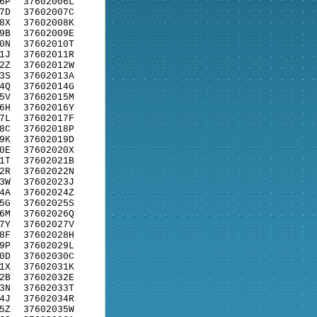
6P
37602006L
7D
37602007C
8X
37602008K
9B
37602009E
0N
37602010T
1J
37602011R
2Z
37602012W
3S
37602013A
4Q
37602014G
5V
37602015M
6H
37602016Y
7L
37602017F
8C
37602018P
9K
37602019D
0E
37602020X
1T
37602021B
2R
37602022N
3W
37602023J
4A
37602024Z
5G
37602025S
6M
37602026Q
7Y
37602027V
8F
37602028H
9P
37602029L
0D
37602030C
1X
37602031K
2B
37602032E
3N
37602033T
4J
37602034R
5Z
37602035W