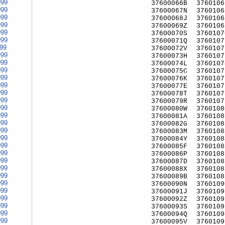
999
37600066B
3760106
999
37600067N
3760106
999
37600068J
3760106
999
37600069Z
3760106
999
37600070S
3760107
999
37600071Q
3760107
999
37600072V
3760107
999
37600073H
3760107
999
37600074L
3760107
999
37600075C
3760107
999
37600076K
3760107
999
37600077E
3760107
999
37600078T
3760107
999
37600079R
3760107
999
37600080W
3760108
999
37600081A
3760108
999
37600082G
3760108
999
37600083M
3760108
999
37600084Y
3760108
999
37600085F
3760108
999
37600086P
3760108
999
37600087D
3760108
999
37600088X
3760108
999
37600089B
3760108
999
37600090N
3760109
999
37600091J
3760109
999
37600092Z
3760109
999
37600093S
3760109
999
37600094Q
3760109
999
37600095V
3760109