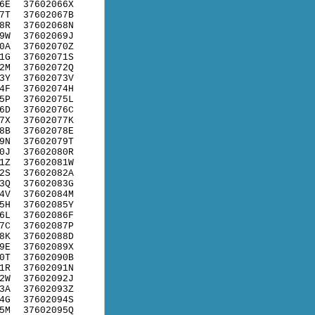
6E
37602066X
7T
37602067B
8R
37602068N
9W
37602069J
0A
37602070Z
1G
37602071S
2M
37602072Q
3Y
37602073V
4F
37602074H
5P
37602075L
6D
37602076C
7X
37602077K
8B
37602078E
9N
37602079T
0J
37602080R
1Z
37602081W
2S
37602082A
3Q
37602083G
4V
37602084M
5H
37602085Y
6L
37602086F
7C
37602087P
8K
37602088D
9E
37602089X
0T
37602090B
1R
37602091N
2W
37602092J
3A
37602093Z
4G
37602094S
5M
37602095Q