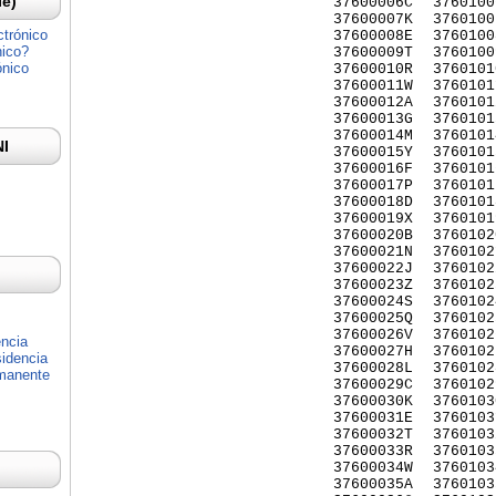
Ie)
37600006C
3760100
37600007K
3760100
ctrónico
37600008E
3760100
nico?
37600009T
3760100
ónico
37600010R
3760101
37600011W
3760101
37600012A
3760101
37600013G
3760101
37600014M
3760101
NI
37600015Y
3760101
37600016F
3760101
37600017P
3760101
37600018D
3760101
37600019X
3760101
37600020B
3760102
37600021N
3760102
37600022J
3760102
37600023Z
3760102
37600024S
3760102
37600025Q
3760102
37600026V
3760102
encia
37600027H
3760102
idencia
37600028L
3760102
rmanente
37600029C
3760102
37600030K
3760103
37600031E
3760103
37600032T
3760103
37600033R
3760103
37600034W
3760103
37600035A
3760103