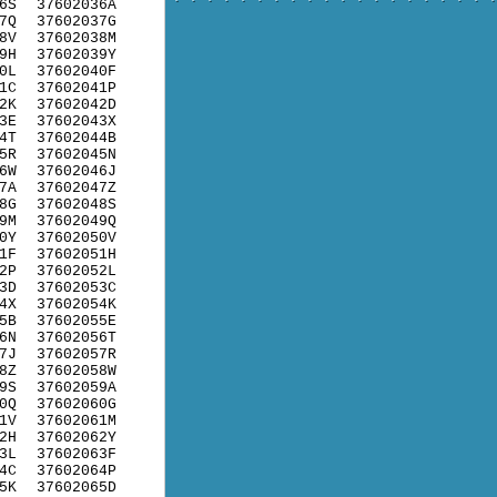
6S
37602036A
7Q
37602037G
8V
37602038M
9H
37602039Y
0L
37602040F
1C
37602041P
2K
37602042D
3E
37602043X
4T
37602044B
5R
37602045N
6W
37602046J
7A
37602047Z
8G
37602048S
9M
37602049Q
0Y
37602050V
1F
37602051H
2P
37602052L
3D
37602053C
4X
37602054K
5B
37602055E
6N
37602056T
7J
37602057R
8Z
37602058W
9S
37602059A
0Q
37602060G
1V
37602061M
2H
37602062Y
3L
37602063F
4C
37602064P
5K
37602065D