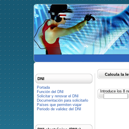
Calcula la l
DNI
Portada
Introduce los 8 
Función del DNI
Solicitar y renovar el DNI
Documentación para solicitarlo
Países que permiten viajar
Periodo de validez del DNI