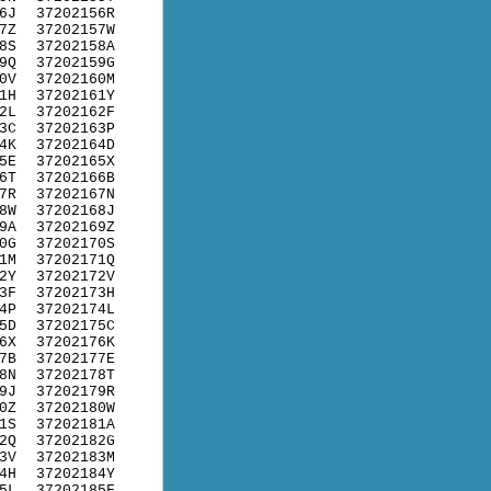
6J
37202156R
7Z
37202157W
8S
37202158A
9Q
37202159G
0V
37202160M
1H
37202161Y
2L
37202162F
3C
37202163P
4K
37202164D
5E
37202165X
6T
37202166B
7R
37202167N
8W
37202168J
9A
37202169Z
0G
37202170S
1M
37202171Q
2Y
37202172V
3F
37202173H
4P
37202174L
5D
37202175C
6X
37202176K
7B
37202177E
8N
37202178T
9J
37202179R
0Z
37202180W
1S
37202181A
2Q
37202182G
3V
37202183M
4H
37202184Y
5L
37202185F