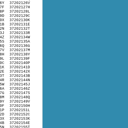
6Y
37202126V
7F
37202127H
8P
37202128L
9D
37202129C
0X
37202130K
1B
37202131E
2N
37202132T
3J
37202133R
4Z
37202134W
5S
37202135A
6Q
37202136G
7V
37202137M
8H
37202138Y
9L
37202139F
0C
37202140P
1K
37202141D
2E
37202142X
3T
37202143B
4R
37202144N
5W
37202145J
6A
37202146Z
7G
37202147S
8M
37202148Q
9Y
37202149V
0F
37202150H
1P
37202151L
2D
37202152C
3X
37202153K
4B
37202154E
5N
37202155T