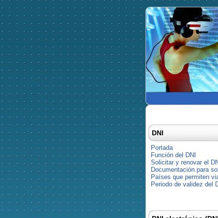
DNI
Portada
Función del DNI
Solicitar y renovar el D
Documentación para soli
Países que permiten via
Periodo de validez del 