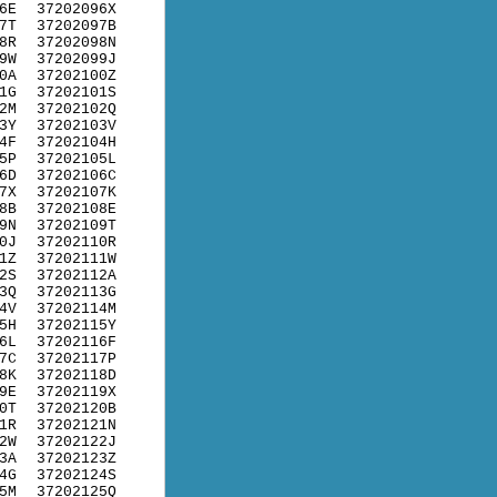
6E
37202096X
7T
37202097B
8R
37202098N
9W
37202099J
0A
37202100Z
1G
37202101S
2M
37202102Q
3Y
37202103V
4F
37202104H
5P
37202105L
6D
37202106C
7X
37202107K
8B
37202108E
9N
37202109T
0J
37202110R
1Z
37202111W
2S
37202112A
3Q
37202113G
4V
37202114M
5H
37202115Y
6L
37202116F
7C
37202117P
8K
37202118D
9E
37202119X
0T
37202120B
1R
37202121N
2W
37202122J
3A
37202123Z
4G
37202124S
5M
37202125Q