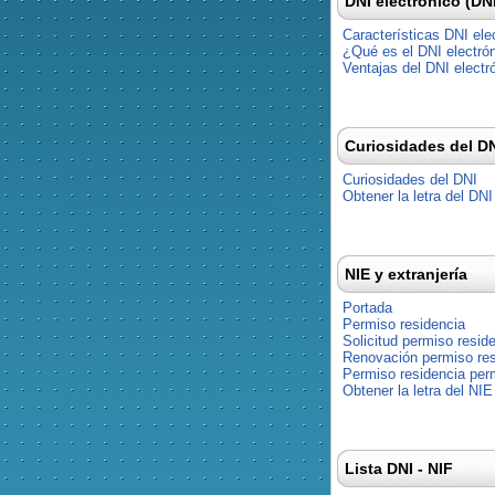
DNI electrónico (DN
Características DNI ele
¿Qué es el DNI electró
Ventajas del DNI electr
Curiosidades del D
Curiosidades del DNI
Obtener la letra del DNI
NIE y extranjería
Portada
Permiso residencia
Solicitud permiso resid
Renovación permiso res
Permiso residencia pe
Obtener la letra del NIE
Lista DNI - NIF