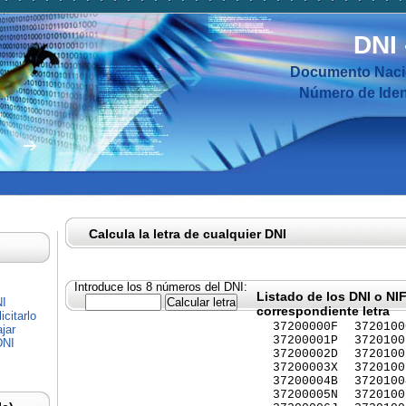
DNI
Documento Nacio
Número de Ident
Calcula la letra de cualquier DNI
Introduce los 8 números del DNI:
Listado de los DNI o NI
NI
correspondiente letra
citarlo
37200000F
3720100
jar
37200001P
3720100
DNI
37200002D
3720100
37200003X
3720100
37200004B
3720100
37200005N
3720100