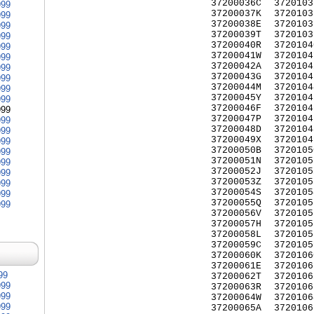
37200036C
3720103
999
37200037K
3720103
999
37200038E
3720103
999
37200039T
3720103
999
37200040R
3720104
999
37200041W
3720104
999
37200042A
3720104
999
37200043G
3720104
999
37200044M
3720104
999
37200045Y
3720104
999
37200046F
3720104
999
37200047P
3720104
999
37200048D
3720104
999
37200049X
3720104
999
37200050B
3720105
999
37200051N
3720105
999
37200052J
3720105
999
37200053Z
3720105
999
37200054S
3720105
999
37200055Q
3720105
999
37200056V
3720105
37200057H
3720105
37200058L
3720105
37200059C
3720105
37200060K
3720106
37200061E
3720106
99
37200062T
3720106
999
37200063R
3720106
999
37200064W
3720106
999
37200065A
3720106