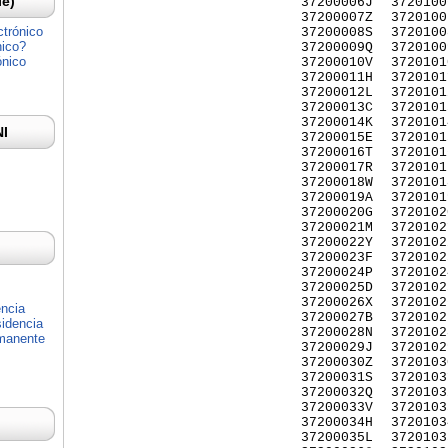
Ie)
37200006J
3720100
37200007Z
3720100
ctrónico
37200008S
3720100
nico?
37200009Q
3720100
ónico
37200010V
3720101
37200011H
3720101
37200012L
3720101
37200013C
3720101
37200014K
3720101
NI
37200015E
3720101
37200016T
3720101
37200017R
3720101
37200018W
3720101
37200019A
3720101
37200020G
3720102
37200021M
3720102
37200022Y
3720102
37200023F
3720102
37200024P
3720102
37200025D
3720102
37200026X
3720102
encia
37200027B
3720102
idencia
37200028N
3720102
rmanente
37200029J
3720102
37200030Z
3720103
37200031S
3720103
37200032Q
3720103
37200033V
3720103
37200034H
3720103
37200035L
3720103