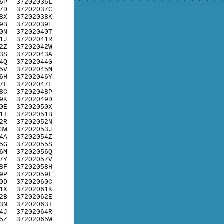
6P
37202036L
7D
37202037C
8X
37202038K
9B
37202039E
0N
37202040T
1J
37202041R
2Z
37202042W
3S
37202043A
4Q
37202044G
5V
37202045M
6H
37202046Y
7L
37202047F
8C
37202048P
9K
37202049D
0E
37202050X
1T
37202051B
2R
37202052N
3W
37202053J
4A
37202054Z
5G
37202055S
6M
37202056Q
7Y
37202057V
8F
37202058H
9P
37202059L
0D
37202060C
1X
37202061K
2B
37202062E
3N
37202063T
4J
37202064R
5Z
37202065W