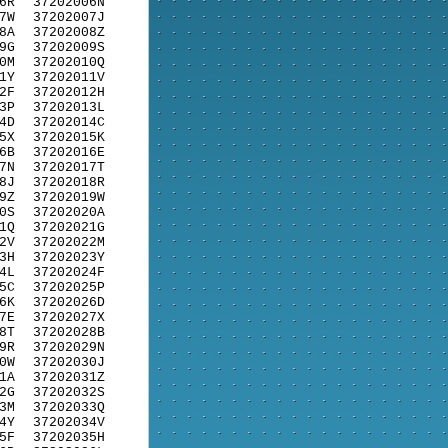
6R
37202006N
7W
37202007J
8A
37202008Z
9G
37202009S
0M
37202010Q
1Y
37202011V
2F
37202012H
3P
37202013L
4D
37202014C
5X
37202015K
6B
37202016E
7N
37202017T
8J
37202018R
9Z
37202019W
0S
37202020A
1Q
37202021G
2V
37202022M
3H
37202023Y
4L
37202024F
5C
37202025P
6K
37202026D
7E
37202027X
8T
37202028B
9R
37202029N
0W
37202030J
1A
37202031Z
2G
37202032S
3M
37202033Q
4Y
37202034V
5F
37202035H