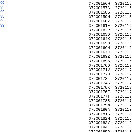
999
37200156W
3720115
999
37200157A
3720115
999
37200158G
3720115
999
37200159M
3720115
999
37200160Y
3720116
999
37200161F
3720116
37200162P
3720116
37200163D
3720116
37200164X
3720116
37200165B
3720116
37200166N
3720116
37200167J
3720116
37200168Z
3720116
37200169S
3720116
37200170Q
3720117
37200171V
3720117
37200172H
3720117
37200173L
3720117
37200174C
3720117
37200175K
3720117
37200176E
3720117
37200177T
3720117
37200178R
3720117
37200179W
3720117
37200180A
3720118
37200181G
3720118
37200182M
3720118
37200183Y
3720118
37200184F
3720118
37200185P
3720118