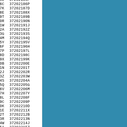
6C
37202186P
7K
37202187D
8E
37202188X
9T
37202189B
0R
37202190N
1W
37202191J
2A
37202192Z
3G
37202193S
4M
37202194Q
5Y
37202195V
6F
37202196H
7P
37202197L
8D
37202198C
9X
37202199K
0B
37202200E
1N
37202201T
2J
37202202R
3Z
37202203W
4S
37202204A
5Q
37202205G
6V
37202206M
7H
37202207Y
8L
37202208F
9C
37202209P
0K
37202210D
1E
37202211X
2T
37202212B
3R
37202213N
4W
37202214J