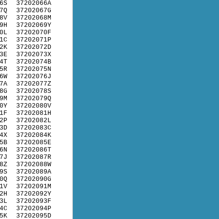
6S
37202066A
7Q
37202067G
8V
37202068M
9H
37202069Y
0L
37202070F
1C
37202071P
2K
37202072D
3E
37202073X
4T
37202074B
5R
37202075N
6W
37202076J
7A
37202077Z
8G
37202078S
9M
37202079Q
0Y
37202080V
1F
37202081H
2P
37202082L
3D
37202083C
4X
37202084K
5B
37202085E
6N
37202086T
7J
37202087R
8Z
37202088W
9S
37202089A
0Q
37202090G
1V
37202091M
2H
37202092Y
3L
37202093F
4C
37202094P
5K
37202095D