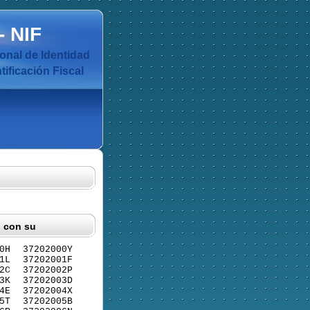
-
NIF
nal de Identidad
ificación Fiscal
F con su
0H
37202000Y
1L
37202001F
2C
37202002P
3K
37202003D
4E
37202004X
5T
37202005B