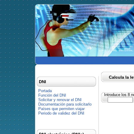
Calcula la l
DNI
Portada
Introduce los 8 
Función del DNI
Solicitar y renovar el DNI
Documentación para solicitarlo
Países que permiten viajar
Periodo de validez del DNI