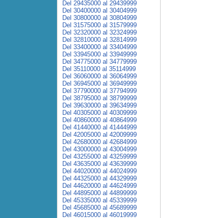
Del 29435000 al 29439999
Del 30400000 al 30404999
Del 30800000 al 30804999
Del 31575000 al 31579999
Del 32320000 al 32324999
Del 32810000 al 32814999
Del 33400000 al 33404999
Del 33945000 al 33949999
Del 34775000 al 34779999
Del 35110000 al 35114999
Del 36060000 al 36064999
Del 36945000 al 36949999
Del 37790000 al 37794999
Del 38795000 al 38799999
Del 39630000 al 39634999
Del 40305000 al 40309999
Del 40860000 al 40864999
Del 41440000 al 41444999
Del 42005000 al 42009999
Del 42680000 al 42684999
Del 43000000 al 43004999
Del 43255000 al 43259999
Del 43635000 al 43639999
Del 44020000 al 44024999
Del 44325000 al 44329999
Del 44620000 al 44624999
Del 44895000 al 44899999
Del 45335000 al 45339999
Del 45685000 al 45689999
Del 46015000 al 46019999