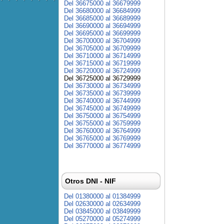
Del 36675000 al 36679999
Del 36680000 al 36684999
Del 36685000 al 36689999
Del 36690000 al 36694999
Del 36695000 al 36699999
Del 36700000 al 36704999
Del 36705000 al 36709999
Del 36710000 al 36714999
Del 36715000 al 36719999
Del 36720000 al 36724999
Del 36725000 al 36729999
Del 36730000 al 36734999
Del 36735000 al 36739999
Del 36740000 al 36744999
Del 36745000 al 36749999
Del 36750000 al 36754999
Del 36755000 al 36759999
Del 36760000 al 36764999
Del 36765000 al 36769999
Del 36770000 al 36774999
Otros DNI - NIF
Del 01380000 al 01384999
Del 02630000 al 02634999
Del 03845000 al 03849999
Del 05270000 al 05274999