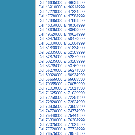
Del 46635000 al 46639999
Del 46910000 al 46914999
Del 47220000 al 47224999
Del 47580000 al 47584999
Del 47885000 al 47889999
Del 48360000 al 48364999
Del 48695000 al 48699999
Del 49620000 al 49624999
Del 50475000 al 50479999
Del 51000000 al 51004999
Del 51830000 al 51834999
Del 52385000 al 52389999
Del 52875000 al 52879999
Del 53285000 al 53289999
Del 53765000 al 53769999
Del 56270000 al 56274999
Del 60920000 al 60924999
Del 65665000 al 65669999
Del 70055000 al 70059999
Del 71010000 al 71014999
Del 71625000 al 71629999
Del 72250000 al 72254999
Del 72820000 al 72824999
Del 73905000 al 73909999
Del 74770000 al 74774999
Del 75440000 al 75444999
Del 76300000 al 76304999
Del 77025000 al 77029999
Del 77720000 al 77724999
Del 78575000 al 78579999