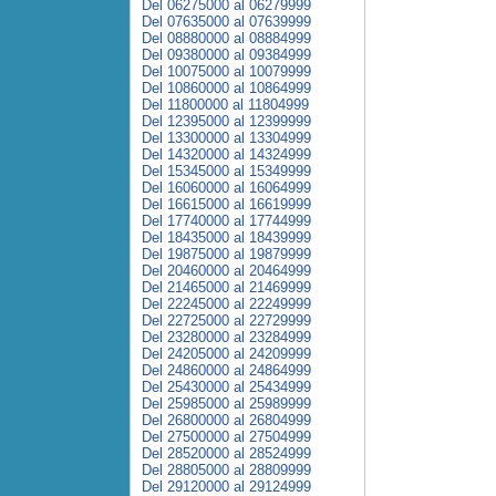
Del 06275000 al 06279999
Del 07635000 al 07639999
Del 08880000 al 08884999
Del 09380000 al 09384999
Del 10075000 al 10079999
Del 10860000 al 10864999
Del 11800000 al 11804999
Del 12395000 al 12399999
Del 13300000 al 13304999
Del 14320000 al 14324999
Del 15345000 al 15349999
Del 16060000 al 16064999
Del 16615000 al 16619999
Del 17740000 al 17744999
Del 18435000 al 18439999
Del 19875000 al 19879999
Del 20460000 al 20464999
Del 21465000 al 21469999
Del 22245000 al 22249999
Del 22725000 al 22729999
Del 23280000 al 23284999
Del 24205000 al 24209999
Del 24860000 al 24864999
Del 25430000 al 25434999
Del 25985000 al 25989999
Del 26800000 al 26804999
Del 27500000 al 27504999
Del 28520000 al 28524999
Del 28805000 al 28809999
Del 29120000 al 29124999