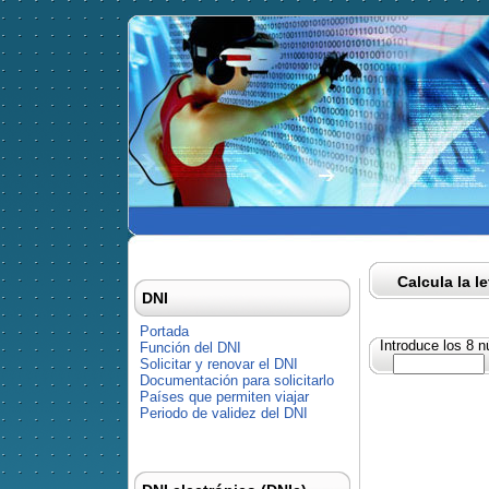
Calcula la l
DNI
Portada
Introduce los 8 
Función del DNI
Solicitar y renovar el DNI
Documentación para solicitarlo
Países que permiten viajar
Periodo de validez del DNI