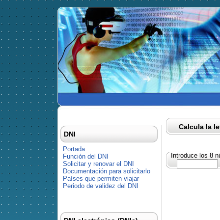
Calcula la l
DNI
Portada
Introduce los 8 
Función del DNI
Solicitar y renovar el DNI
Documentación para solicitarlo
Países que permiten viajar
Periodo de validez del DNI