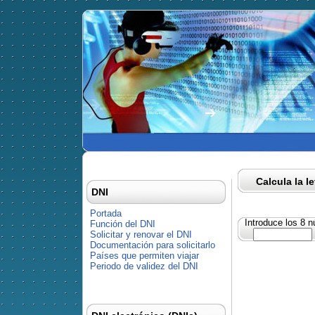
Calcula la l
DNI
Portada
Introduce los 8 
Función del DNI
Solicitar y renovar el DNI
Documentación para solicitarlo
Países que permiten viajar
Periodo de validez del DNI