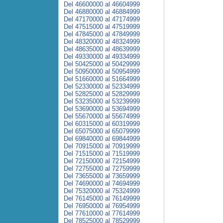
Del 46600000 al 46604999
Del 46880000 al 46884999
Del 47170000 al 47174999
Del 47515000 al 47519999
Del 47845000 al 47849999
Del 48320000 al 48324999
Del 48635000 al 48639999
Del 49330000 al 49334999
Del 50425000 al 50429999
Del 50950000 al 50954999
Del 51660000 al 51664999
Del 52330000 al 52334999
Del 52825000 al 52829999
Del 53235000 al 53239999
Del 53690000 al 53694999
Del 55670000 al 55674999
Del 60315000 al 60319999
Del 65075000 al 65079999
Del 69840000 al 69844999
Del 70915000 al 70919999
Del 71515000 al 71519999
Del 72150000 al 72154999
Del 72755000 al 72759999
Del 73655000 al 73659999
Del 74690000 al 74694999
Del 75320000 al 75324999
Del 76145000 al 76149999
Del 76950000 al 76954999
Del 77610000 al 77614999
Del 78525000 al 78529999