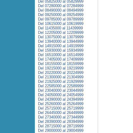
Del 05825000 al 05829999
Del 07280000 al 07284999
Del 08490000 al 08494999
Del 09250000 al 09254999
Del 09785000 al 09789999
Del 10615000 al 10619999
Del 11435000 al 11439999
Del 12205000 al 12209999
Del 13075000 al 13079999
Del 13940000 al 13944999
Del 14915000 al 14919999
Del 15930000 al 15934999
Del 16510000 al 16514999
Del 17405000 al 17409999
Del 18155000 al 18159999
Del 19215000 al 19219999
Del 20220000 al 20224999
Del 21300000 al 21304999
Del 21925000 al 21929999
Del 22585000 al 22589999
Del 23040000 al 23044999
Del 24050000 al 24054999
Del 24390000 al 24394999
Del 25260000 al 25264999
Del 25715000 al 25719999
Del 26445000 al 26449999
Del 27340000 al 27344999
Del 28390000 al 28394999
Del 28715000 al 28719999
Del 29000000 al 29004999