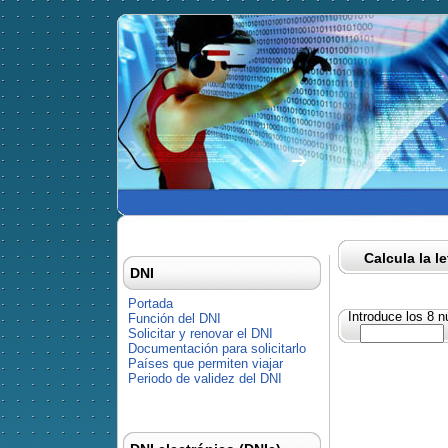
Calcula la l
DNI
Portada
Introduce los 8 
Función del DNI
Solicitar y renovar el DNI
Documentación para solicitarlo
Países que permiten viajar
Periodo de validez del DNI