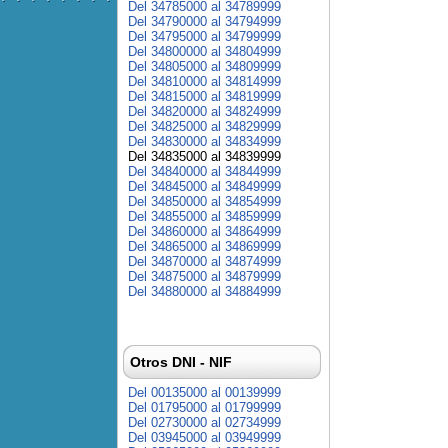
Del 34785000 al 34789999
Del 34790000 al 34794999
Del 34795000 al 34799999
Del 34800000 al 34804999
Del 34805000 al 34809999
Del 34810000 al 34814999
Del 34815000 al 34819999
Del 34820000 al 34824999
Del 34825000 al 34829999
Del 34830000 al 34834999
Del 34835000 al 34839999
Del 34840000 al 34844999
Del 34845000 al 34849999
Del 34850000 al 34854999
Del 34855000 al 34859999
Del 34860000 al 34864999
Del 34865000 al 34869999
Del 34870000 al 34874999
Del 34875000 al 34879999
Del 34880000 al 34884999
Otros DNI - NIF
Del 00135000 al 00139999
Del 01795000 al 01799999
Del 02730000 al 02734999
Del 03945000 al 03949999