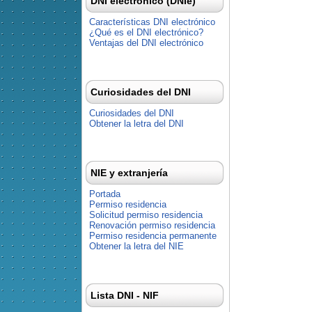
DNI electrónico (DNIe)
Características DNI electrónico
¿Qué es el DNI electrónico?
Ventajas del DNI electrónico
Curiosidades del DNI
Curiosidades del DNI
Obtener la letra del DNI
NIE y extranjería
Portada
Permiso residencia
Solicitud permiso residencia
Renovación permiso residencia
Permiso residencia permanente
Obtener la letra del NIE
Lista DNI - NIF