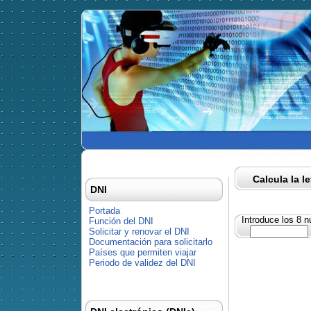
Calcula la l
DNI
Portada
Introduce los 8 
Función del DNI
Solicitar y renovar el DNI
Documentación para solicitarlo
Países que permiten viajar
Periodo de validez del DNI