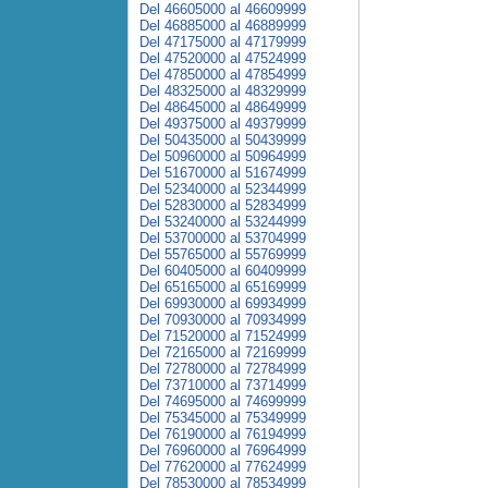
Del 46605000 al 46609999
Del 46885000 al 46889999
Del 47175000 al 47179999
Del 47520000 al 47524999
Del 47850000 al 47854999
Del 48325000 al 48329999
Del 48645000 al 48649999
Del 49375000 al 49379999
Del 50435000 al 50439999
Del 50960000 al 50964999
Del 51670000 al 51674999
Del 52340000 al 52344999
Del 52830000 al 52834999
Del 53240000 al 53244999
Del 53700000 al 53704999
Del 55765000 al 55769999
Del 60405000 al 60409999
Del 65165000 al 65169999
Del 69930000 al 69934999
Del 70930000 al 70934999
Del 71520000 al 71524999
Del 72165000 al 72169999
Del 72780000 al 72784999
Del 73710000 al 73714999
Del 74695000 al 74699999
Del 75345000 al 75349999
Del 76190000 al 76194999
Del 76960000 al 76964999
Del 77620000 al 77624999
Del 78530000 al 78534999