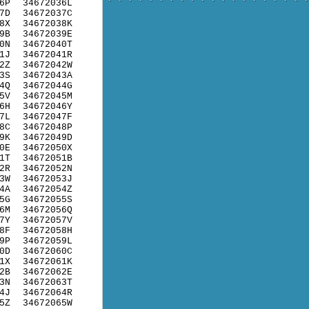
6P
34672036L
7D
34672037C
8X
34672038K
9B
34672039E
0N
34672040T
1J
34672041R
2Z
34672042W
3S
34672043A
4Q
34672044G
5V
34672045M
6H
34672046Y
7L
34672047F
8C
34672048P
9K
34672049D
0E
34672050X
1T
34672051B
2R
34672052N
3W
34672053J
4A
34672054Z
5G
34672055S
6M
34672056Q
7Y
34672057V
8F
34672058H
9P
34672059L
0D
34672060C
1X
34672061K
2B
34672062E
3N
34672063T
4J
34672064R
5Z
34672065W