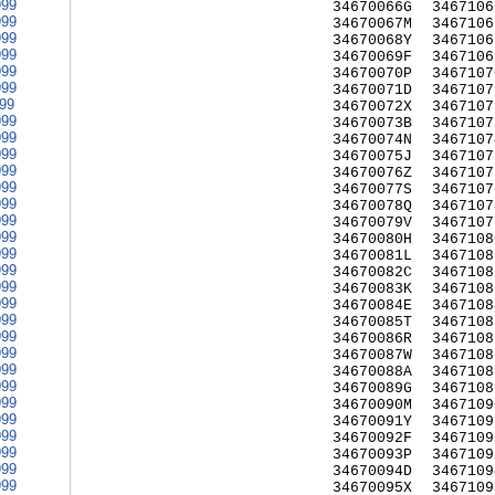
999
34670066G
3467106
999
34670067M
3467106
999
34670068Y
3467106
999
34670069F
3467106
999
34670070P
3467107
999
34670071D
3467107
999
34670072X
3467107
999
34670073B
3467107
999
34670074N
3467107
999
34670075J
3467107
999
34670076Z
3467107
999
34670077S
3467107
999
34670078Q
3467107
999
34670079V
3467107
999
34670080H
3467108
999
34670081L
3467108
999
34670082C
3467108
999
34670083K
3467108
999
34670084E
3467108
999
34670085T
3467108
999
34670086R
3467108
999
34670087W
3467108
999
34670088A
3467108
999
34670089G
3467108
999
34670090M
3467109
999
34670091Y
3467109
999
34670092F
3467109
999
34670093P
3467109
999
34670094D
3467109
999
34670095X
3467109