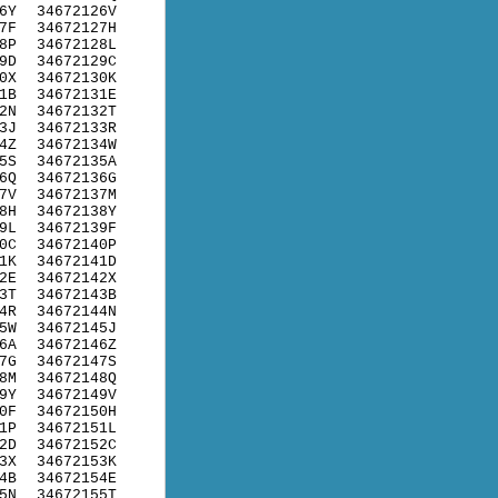
6Y
34672126V
7F
34672127H
8P
34672128L
9D
34672129C
0X
34672130K
1B
34672131E
2N
34672132T
3J
34672133R
4Z
34672134W
5S
34672135A
6Q
34672136G
7V
34672137M
8H
34672138Y
9L
34672139F
0C
34672140P
1K
34672141D
2E
34672142X
3T
34672143B
4R
34672144N
5W
34672145J
6A
34672146Z
7G
34672147S
8M
34672148Q
9Y
34672149V
0F
34672150H
1P
34672151L
2D
34672152C
3X
34672153K
4B
34672154E
5N
34672155T