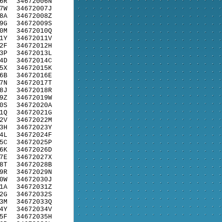
6R
34672006N
7W
34672007J
8A
34672008Z
9G
34672009S
0M
34672010Q
1Y
34672011V
2F
34672012H
3P
34672013L
4D
34672014C
5X
34672015K
6B
34672016E
7N
34672017T
8J
34672018R
9Z
34672019W
0S
34672020A
1Q
34672021G
2V
34672022M
3H
34672023Y
4L
34672024F
5C
34672025P
6K
34672026D
7E
34672027X
8T
34672028B
9R
34672029N
0W
34672030J
1A
34672031Z
2G
34672032S
3M
34672033Q
4Y
34672034V
5F
34672035H