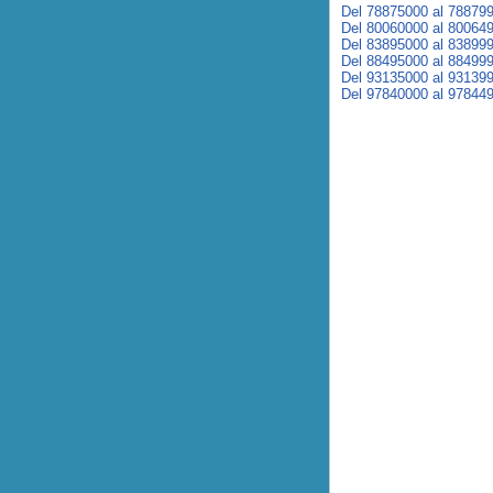
Del 78875000 al 78879
Del 80060000 al 80064
Del 83895000 al 83899
Del 88495000 al 88499
Del 93135000 al 93139
Del 97840000 al 97844