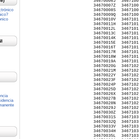
Ie)
34670006J
3467100
34670007Z
3467100
ctrónico
34670008S
3467100
nico?
34670009Q
3467100
ónico
34670010V
3467101
34670011H
3467101
34670012L
3467101
34670013C
3467101
34670014K
3467101
NI
34670015E
3467101
34670016T
3467101
34670017R
3467101
34670018W
3467101
34670019A
3467101
34670020G
3467102
34670021M
3467102
34670022Y
3467102
34670023F
3467102
34670024P
3467102
34670025D
3467102
34670026X
3467102
encia
34670027B
3467102
idencia
34670028N
3467102
rmanente
34670029J
3467102
34670030Z
3467103
34670031S
3467103
34670032Q
3467103
34670033V
3467103
34670034H
3467103
34670035L
3467103