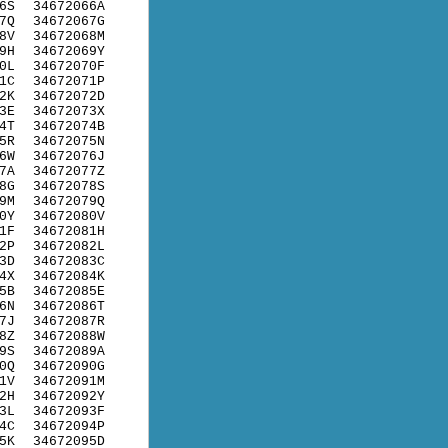
6S
34672066A
7Q
34672067G
8V
34672068M
9H
34672069Y
0L
34672070F
1C
34672071P
2K
34672072D
3E
34672073X
4T
34672074B
5R
34672075N
6W
34672076J
7A
34672077Z
8G
34672078S
9M
34672079Q
0Y
34672080V
1F
34672081H
2P
34672082L
3D
34672083C
4X
34672084K
5B
34672085E
6N
34672086T
7J
34672087R
8Z
34672088W
9S
34672089A
0Q
34672090G
1V
34672091M
2H
34672092Y
3L
34672093F
4C
34672094P
5K
34672095D