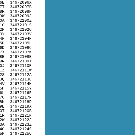
6E
34672096X
7T
34672097B
8R
34672098N
9W
34672099J
0A
34672100Z
1G
34672101S
2M
34672102Q
3Y
34672103V
4F
34672104H
5P
34672105L
6D
34672106C
7X
34672107K
8B
34672108E
9N
34672109T
0J
34672110R
1Z
34672111W
2S
34672112A
3Q
34672113G
4V
34672114M
5H
34672115Y
6L
34672116F
7C
34672117P
8K
34672118D
9E
34672119X
0T
34672120B
1R
34672121N
2W
34672122J
3A
34672123Z
4G
34672124S
5M
34672125Q