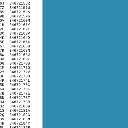
6J
34672156R
7Z
34672157W
8S
34672158A
9Q
34672159G
0V
34672160M
1H
34672161Y
2L
34672162F
3C
34672163P
4K
34672164D
5E
34672165X
6T
34672166B
7R
34672167N
8W
34672168J
9A
34672169Z
0G
34672170S
1M
34672171Q
2Y
34672172V
3F
34672173H
4P
34672174L
5D
34672175C
6X
34672176K
7B
34672177E
8N
34672178T
9J
34672179R
0Z
34672180W
1S
34672181A
2Q
34672182G
3V
34672183M
4H
34672184Y
5L
34672185F