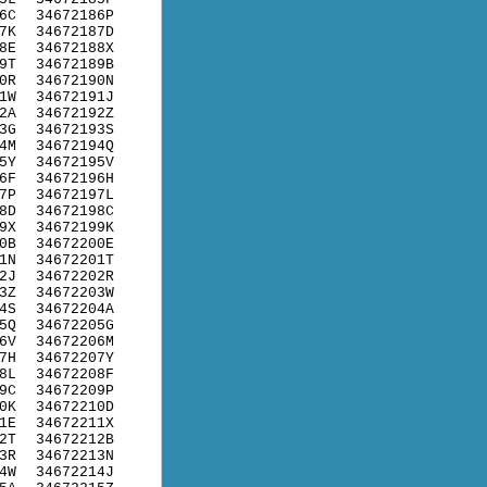
6C
34672186P
7K
34672187D
8E
34672188X
9T
34672189B
0R
34672190N
1W
34672191J
2A
34672192Z
3G
34672193S
4M
34672194Q
5Y
34672195V
6F
34672196H
7P
34672197L
8D
34672198C
9X
34672199K
0B
34672200E
1N
34672201T
2J
34672202R
3Z
34672203W
4S
34672204A
5Q
34672205G
6V
34672206M
7H
34672207Y
8L
34672208F
9C
34672209P
0K
34672210D
1E
34672211X
2T
34672212B
3R
34672213N
4W
34672214J