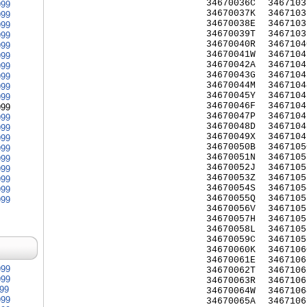
34670036C
3467103
999
34670037K
3467103
999
34670038E
3467103
999
34670039T
3467103
999
34670040R
3467104
999
34670041W
3467104
999
34670042A
3467104
999
34670043G
3467104
999
34670044M
3467104
999
34670045Y
3467104
999
34670046F
3467104
999
34670047P
3467104
999
34670048D
3467104
999
34670049X
3467104
999
34670050B
3467105
999
34670051N
3467105
999
34670052J
3467105
999
34670053Z
3467105
999
34670054S
3467105
999
34670055Q
3467105
999
34670056V
3467105
34670057H
3467105
34670058L
3467105
34670059C
3467105
34670060K
3467106
34670061E
3467106
999
34670062T
3467106
999
34670063R
3467106
999
34670064W
3467106
999
34670065A
3467106