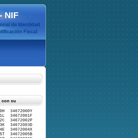
-
NIF
nal de Identidad
ificación Fiscal
F con su
0H
34672000Y
1L
34672001F
2C
34672002P
3K
34672003D
4E
34672004X
5T
34672005B