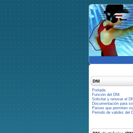
DNI
Portada
Función del DNI
Solicitar y renovar el D
Documentación para soli
Países que permiten via
Periodo de validez del 