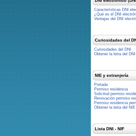
DNI electrónico (DN
Características DNI ele
¿Qué es el DNI electró
Ventajas del DNI electr
Curiosidades del D
Curiosidades del DNI
Obtener la letra del DNI
NIE y extranjería
Portada
Permiso residencia
Solicitud permiso resid
Renovación permiso res
Permiso residencia pe
Obtener la letra del NIE
Lista DNI - NIF