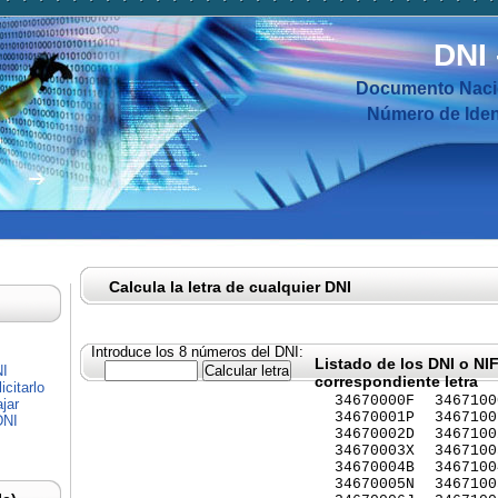
DNI
Documento Nacio
Número de Ident
Calcula la letra de cualquier DNI
Introduce los 8 números del DNI:
Listado de los DNI o NI
NI
correspondiente letra
citarlo
34670000F
3467100
jar
34670001P
3467100
DNI
34670002D
3467100
34670003X
3467100
34670004B
3467100
34670005N
3467100