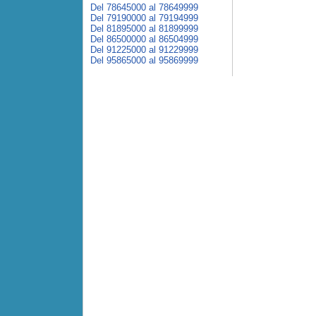
Del 78645000 al 78649999
Del 79190000 al 79194999
Del 81895000 al 81899999
Del 86500000 al 86504999
Del 91225000 al 91229999
Del 95865000 al 95869999