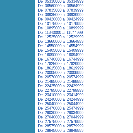
Del 05330000 al 05334999
Del 06560000 al 06564999
Del 07835000 al 07839999
Del 08935000 al 08939999
Del 09420000 al 09424999
Del 10175000 al 10179999
Del 10895000 al 10899999
Del 11840000 al 11844999
Del 12525000 al 12529999
Del 13660000 al 13664999
Del 14550000 al 14554999
Del 15405000 al 15409999
Del 16090000 al 16094999
Del 16740000 al 16744999
Del 17825000 al 17829999
Del 18615000 al 18619999
Del 20005000 al 20009999
Del 20570000 al 20574999
Del 21495000 al 21499999
Del 22425000 al 22429999
Del 22795000 al 22799999
Del 23410000 al 23414999
Del 24240000 al 24244999
Del 25040000 al 25044999
Del 25470000 al 25474999
Del 26030000 al 26034999
Del 27040000 al 27044999
Del 27575000 al 27579999
Del 28575000 al 28579999
Del 28845000 al 28849999