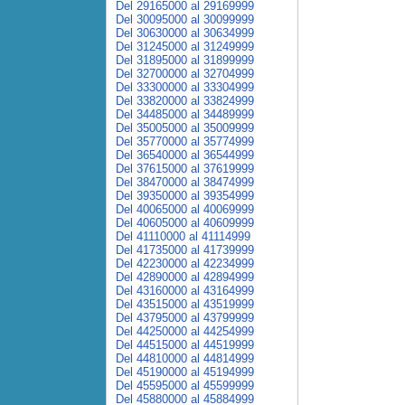
Del 29165000 al 29169999
Del 30095000 al 30099999
Del 30630000 al 30634999
Del 31245000 al 31249999
Del 31895000 al 31899999
Del 32700000 al 32704999
Del 33300000 al 33304999
Del 33820000 al 33824999
Del 34485000 al 34489999
Del 35005000 al 35009999
Del 35770000 al 35774999
Del 36540000 al 36544999
Del 37615000 al 37619999
Del 38470000 al 38474999
Del 39350000 al 39354999
Del 40065000 al 40069999
Del 40605000 al 40609999
Del 41110000 al 41114999
Del 41735000 al 41739999
Del 42230000 al 42234999
Del 42890000 al 42894999
Del 43160000 al 43164999
Del 43515000 al 43519999
Del 43795000 al 43799999
Del 44250000 al 44254999
Del 44515000 al 44519999
Del 44810000 al 44814999
Del 45190000 al 45194999
Del 45595000 al 45599999
Del 45880000 al 45884999