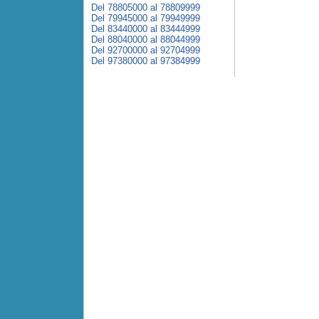
Del 78805000 al 78809999
Del 79945000 al 79949999
Del 83440000 al 83444999
Del 88040000 al 88044999
Del 92700000 al 92704999
Del 97380000 al 97384999