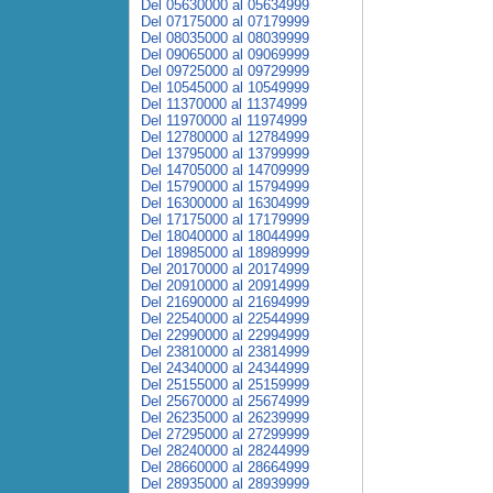
Del 05630000 al 05634999
Del 07175000 al 07179999
Del 08035000 al 08039999
Del 09065000 al 09069999
Del 09725000 al 09729999
Del 10545000 al 10549999
Del 11370000 al 11374999
Del 11970000 al 11974999
Del 12780000 al 12784999
Del 13795000 al 13799999
Del 14705000 al 14709999
Del 15790000 al 15794999
Del 16300000 al 16304999
Del 17175000 al 17179999
Del 18040000 al 18044999
Del 18985000 al 18989999
Del 20170000 al 20174999
Del 20910000 al 20914999
Del 21690000 al 21694999
Del 22540000 al 22544999
Del 22990000 al 22994999
Del 23810000 al 23814999
Del 24340000 al 24344999
Del 25155000 al 25159999
Del 25670000 al 25674999
Del 26235000 al 26239999
Del 27295000 al 27299999
Del 28240000 al 28244999
Del 28660000 al 28664999
Del 28935000 al 28939999