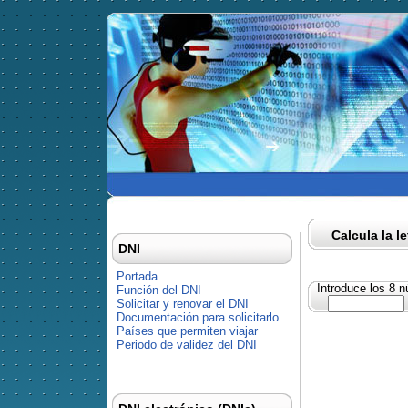
Calcula la l
DNI
Portada
Introduce los 8 
Función del DNI
Solicitar y renovar el DNI
Documentación para solicitarlo
Países que permiten viajar
Periodo de validez del DNI