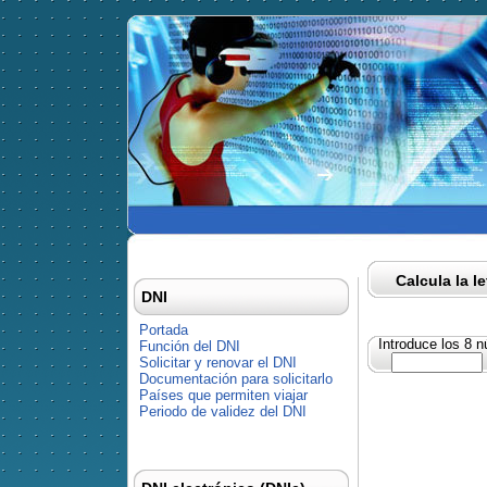
Calcula la l
DNI
Portada
Introduce los 8 
Función del DNI
Solicitar y renovar el DNI
Documentación para solicitarlo
Países que permiten viajar
Periodo de validez del DNI