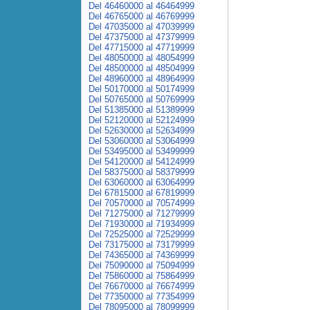
Del 46460000 al 46464999
Del 46765000 al 46769999
Del 47035000 al 47039999
Del 47375000 al 47379999
Del 47715000 al 47719999
Del 48050000 al 48054999
Del 48500000 al 48504999
Del 48960000 al 48964999
Del 50170000 al 50174999
Del 50765000 al 50769999
Del 51385000 al 51389999
Del 52120000 al 52124999
Del 52630000 al 52634999
Del 53060000 al 53064999
Del 53495000 al 53499999
Del 54120000 al 54124999
Del 58375000 al 58379999
Del 63060000 al 63064999
Del 67815000 al 67819999
Del 70570000 al 70574999
Del 71275000 al 71279999
Del 71930000 al 71934999
Del 72525000 al 72529999
Del 73175000 al 73179999
Del 74365000 al 74369999
Del 75090000 al 75094999
Del 75860000 al 75864999
Del 76670000 al 76674999
Del 77350000 al 77354999
Del 78095000 al 78099999