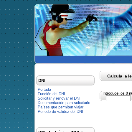
Calcula la l
DNI
Portada
Introduce los 8 
Función del DNI
Solicitar y renovar el DNI
Documentación para solicitarlo
Países que permiten viajar
Periodo de validez del DNI