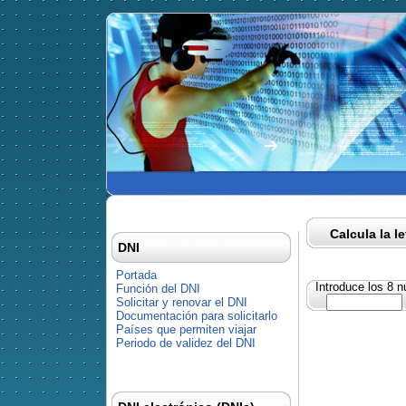
Calcula la l
DNI
Portada
Introduce los 8 
Función del DNI
Solicitar y renovar el DNI
Documentación para solicitarlo
Países que permiten viajar
Periodo de validez del DNI