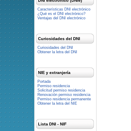
DNI electrónico (DNIe)
Características DNI electrónico
¿Qué es el DNI electrónico?
Ventajas del DNI electrónico
Curiosidades del DNI
Curiosidades del DNI
Obtener la letra del DNI
NIE y extranjería
Portada
Permiso residencia
Solicitud permiso residencia
Renovación permiso residencia
Permiso residencia permanente
Obtener la letra del NIE
Lista DNI - NIF