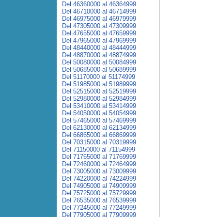
Del 46360000 al 46364999
Del 46710000 al 46714999
Del 46975000 al 46979999
Del 47305000 al 47309999
Del 47655000 al 47659999
Del 47965000 al 47969999
Del 48440000 al 48444999
Del 48870000 al 48874999
Del 50080000 al 50084999
Del 50685000 al 50689999
Del 51170000 al 51174999
Del 51985000 al 51989999
Del 52515000 al 52519999
Del 52980000 al 52984999
Del 53410000 al 53414999
Del 54050000 al 54054999
Del 57465000 al 57469999
Del 62130000 al 62134999
Del 66865000 al 66869999
Del 70315000 al 70319999
Del 71150000 al 71154999
Del 71765000 al 71769999
Del 72460000 al 72464999
Del 73005000 al 73009999
Del 74220000 al 74224999
Del 74905000 al 74909999
Del 75725000 al 75729999
Del 76535000 al 76539999
Del 77245000 al 77249999
Del 77905000 al 77909999