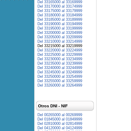
Del 33165000 al 33169999
Del 33170000 al 33174999
Del 33175000 al 33179999
Del 33180000 al 33184999
Del 33185000 al 33189999
Del 33190000 al 33194999
Del 33195000 al 33199999
Del 33200000 al 33204999
Del 33205000 al 33209999
Del 33210000 al 33214999
Del 33215000 al 33219999
Del 33220000 al 33224999
Del 33225000 al 33229999
Del 33230000 al 33234999
Del 33235000 al 33239999
Del 33240000 al 33244999
Del 33245000 al 33249999
Del 33250000 al 33254999
Del 33255000 al 33259999
Del 33260000 al 33264999
Otros DNI - NIF
Del 00265000 al 00269999
Del 01845000 al 01849999
Del 02810000 al 02814999
Del 04120000 al 04124999