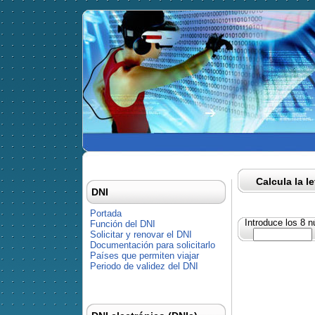
Calcula la l
DNI
Portada
Introduce los 8 
Función del DNI
Solicitar y renovar el DNI
Documentación para solicitarlo
Países que permiten viajar
Periodo de validez del DNI