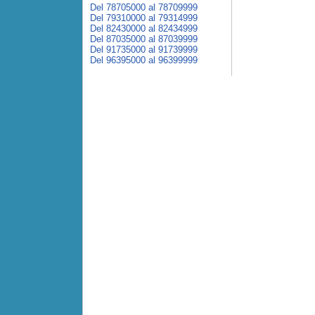
Del 78705000 al 78709999
Del 79310000 al 79314999
Del 82430000 al 82434999
Del 87035000 al 87039999
Del 91735000 al 91739999
Del 96395000 al 96399999