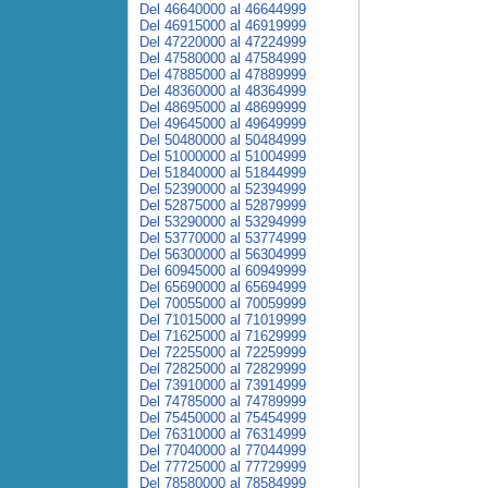
Del 46640000 al 46644999
Del 46915000 al 46919999
Del 47220000 al 47224999
Del 47580000 al 47584999
Del 47885000 al 47889999
Del 48360000 al 48364999
Del 48695000 al 48699999
Del 49645000 al 49649999
Del 50480000 al 50484999
Del 51000000 al 51004999
Del 51840000 al 51844999
Del 52390000 al 52394999
Del 52875000 al 52879999
Del 53290000 al 53294999
Del 53770000 al 53774999
Del 56300000 al 56304999
Del 60945000 al 60949999
Del 65690000 al 65694999
Del 70055000 al 70059999
Del 71015000 al 71019999
Del 71625000 al 71629999
Del 72255000 al 72259999
Del 72825000 al 72829999
Del 73910000 al 73914999
Del 74785000 al 74789999
Del 75450000 al 75454999
Del 76310000 al 76314999
Del 77040000 al 77044999
Del 77725000 al 77729999
Del 78580000 al 78584999