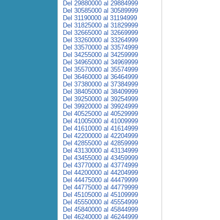
Del 29880000 al 29884999
Del 30585000 al 30589999
Del 31190000 al 31194999
Del 31825000 al 31829999
Del 32665000 al 32669999
Del 33260000 al 33264999
Del 33570000 al 33574999
Del 34255000 al 34259999
Del 34965000 al 34969999
Del 35570000 al 35574999
Del 36460000 al 36464999
Del 37380000 al 37384999
Del 38405000 al 38409999
Del 39250000 al 39254999
Del 39920000 al 39924999
Del 40525000 al 40529999
Del 41005000 al 41009999
Del 41610000 al 41614999
Del 42200000 al 42204999
Del 42855000 al 42859999
Del 43130000 al 43134999
Del 43455000 al 43459999
Del 43770000 al 43774999
Del 44200000 al 44204999
Del 44475000 al 44479999
Del 44775000 al 44779999
Del 45105000 al 45109999
Del 45550000 al 45554999
Del 45840000 al 45844999
Del 46240000 al 46244999