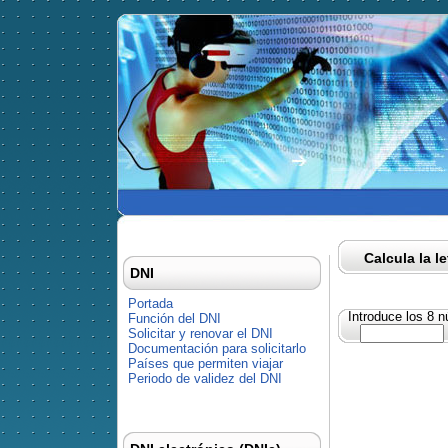
Calcula la l
DNI
Portada
Introduce los 8 
Función del DNI
Solicitar y renovar el DNI
Documentación para solicitarlo
Países que permiten viajar
Periodo de validez del DNI