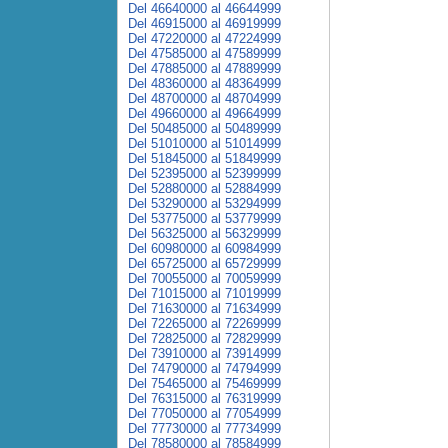
Del 46640000 al 46644999
Del 46915000 al 46919999
Del 47220000 al 47224999
Del 47585000 al 47589999
Del 47885000 al 47889999
Del 48360000 al 48364999
Del 48700000 al 48704999
Del 49660000 al 49664999
Del 50485000 al 50489999
Del 51010000 al 51014999
Del 51845000 al 51849999
Del 52395000 al 52399999
Del 52880000 al 52884999
Del 53290000 al 53294999
Del 53775000 al 53779999
Del 56325000 al 56329999
Del 60980000 al 60984999
Del 65725000 al 65729999
Del 70055000 al 70059999
Del 71015000 al 71019999
Del 71630000 al 71634999
Del 72265000 al 72269999
Del 72825000 al 72829999
Del 73910000 al 73914999
Del 74790000 al 74794999
Del 75465000 al 75469999
Del 76315000 al 76319999
Del 77050000 al 77054999
Del 77730000 al 77734999
Del 78580000 al 78584999