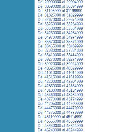
Del 29900000 al 29904999
Del 30590000 al 30594999
Del 31195000 al 31199999
Del 31825000 al 31829999
Del 32670000 al 32674999
Del 33260000 al 33264999
Del 33580000 al 33584999
Del 34260000 al 34264999
Del 34970000 al 34974999
Del 35570000 al 35574999
Del 36465000 al 36469999
Del 37380000 al 37384999
Del 38410000 al 38414999
Del 39270000 al 39274999
Del 39920000 al 39924999
Del 40525000 al 40529999
Del 41010000 al 41014999
Del 41615000 al 41619999
Del 42200000 al 42204999
Del 42860000 al 42864999
Del 43130000 al 43134999
Del 43460000 al 43464999
Del 43770000 al 43774999
Del 44205000 al 44209999
Del 44475000 al 44479999
Del 44775000 al 44779999
Del 45110000 al 45114999
Del 45555000 al 45559999
Del 45840000 al 45844999
Del 46240000 al 46244999