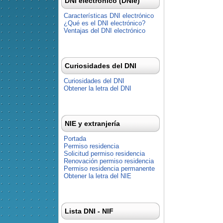
DNI electrónico (DNIe)
Características DNI electrónico
¿Qué es el DNI electrónico?
Ventajas del DNI electrónico
Curiosidades del DNI
Curiosidades del DNI
Obtener la letra del DNI
NIE y extranjería
Portada
Permiso residencia
Solicitud permiso residencia
Renovación permiso residencia
Permiso residencia permanente
Obtener la letra del NIE
Lista DNI - NIF