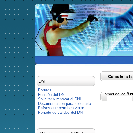
Calcula la l
DNI
Portada
Introduce los 8 
Función del DNI
Solicitar y renovar el DNI
Documentación para solicitarlo
Países que permiten viajar
Periodo de validez del DNI