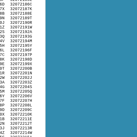
6D
32072186C
7X
32072187K
8B
32072188E
9N
32072189T
0J
32072190R
1Z
32072191W
2S
32072192A
3Q
32072193G
4V
32072194M
5H
32072195Y
6L
32072196F
7C
32072197P
8K
32072198D
9E
32072199X
0T
32072200B
1R
32072201N
2W
32072202J
3A
32072203Z
4G
32072204S
5M
32072205Q
6Y
32072206V
7F
32072207H
8P
32072208L
9D
32072209C
0X
32072210K
1B
32072211E
2N
32072212T
3J
32072213R
4Z
32072214W