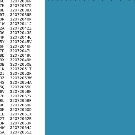
6C
32072036P
7K
32072037D
8E
32072038X
9T
32072039B
0R
32072040N
1W
32072041J
2A
32072042Z
3G
32072043S
4M
32072044Q
5Y
32072045V
6F
32072046H
7P
32072047L
8D
32072048C
9X
32072049K
0B
32072050E
1N
32072051T
2J
32072052R
3Z
32072053W
4S
32072054A
5Q
32072055G
6V
32072056M
7H
32072057Y
8L
32072058F
9C
32072059P
0K
32072060D
1E
32072061X
2T
32072062B
3R
32072063N
4W
32072064J
5A
32072065Z