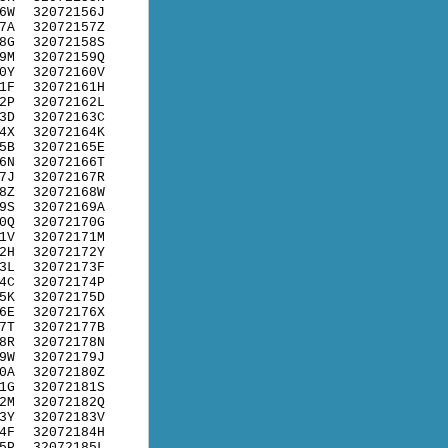
6W
32072156J
7A
32072157Z
8G
32072158S
9M
32072159Q
0Y
32072160V
1F
32072161H
2P
32072162L
3D
32072163C
4X
32072164K
5B
32072165E
6N
32072166T
7J
32072167R
8Z
32072168W
9S
32072169A
0Q
32072170G
1V
32072171M
2H
32072172Y
3L
32072173F
4C
32072174P
5K
32072175D
6E
32072176X
7T
32072177B
8R
32072178N
9W
32072179J
0A
32072180Z
1G
32072181S
2M
32072182Q
3Y
32072183V
4F
32072184H
5P
32072185L