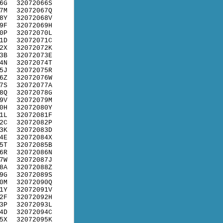
6G
32072066S
7M
32072067Q
8Y
32072068V
9F
32072069H
0P
32072070L
1D
32072071C
2X
32072072K
3B
32072073E
4N
32072074T
5J
32072075R
6Z
32072076W
7S
32072077A
8Q
32072078G
9V
32072079M
0H
32072080Y
1L
32072081F
2C
32072082P
3K
32072083D
4E
32072084X
5T
32072085B
6R
32072086N
7W
32072087J
8A
32072088Z
9G
32072089S
0M
32072090Q
1Y
32072091V
2F
32072092H
3P
32072093L
4D
32072094C
5X
32072095K