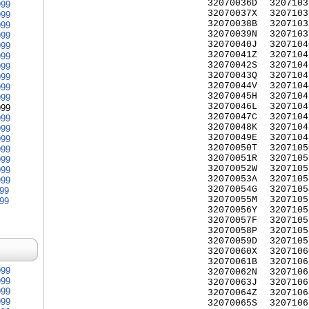
32070036D
3207103
999
32070037X
3207103
999
32070038B
3207103
999
32070039N
3207103
999
32070040J
3207104
999
32070041Z
3207104
999
32070042S
3207104
999
32070043Q
3207104
999
32070044V
3207104
999
32070045H
3207104
999
32070046L
3207104
999
32070047C
3207104
999
32070048K
3207104
999
32070049E
3207104
999
32070050T
3207105
999
32070051R
3207105
999
32070052W
3207105
999
32070053A
3207105
999
32070054G
3207105
999
32070055M
3207105
999
32070056Y
3207105
32070057F
3207105
32070058P
3207105
32070059D
3207105
32070060X
3207106
32070061B
3207106
999
32070062N
3207106
999
32070063J
3207106
999
32070064Z
3207106
999
32070065S
3207106