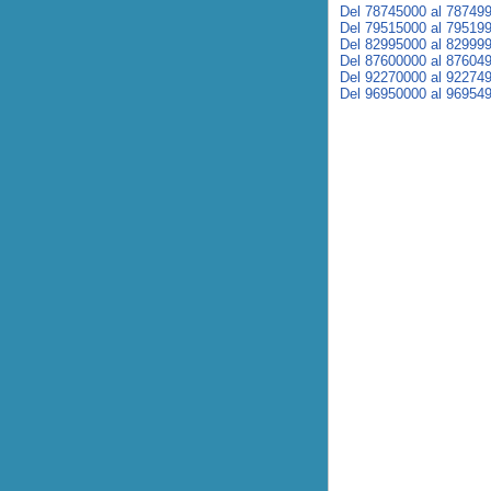
Del 78745000 al 78749
Del 79515000 al 79519
Del 82995000 al 82999
Del 87600000 al 87604
Del 92270000 al 92274
Del 96950000 al 96954