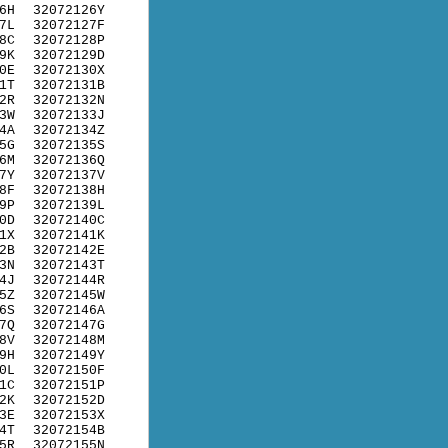
6H
32072126Y
7L
32072127F
8C
32072128P
9K
32072129D
0E
32072130X
1T
32072131B
2R
32072132N
3W
32072133J
4A
32072134Z
5G
32072135S
6M
32072136Q
7Y
32072137V
8F
32072138H
9P
32072139L
0D
32072140C
1X
32072141K
2B
32072142E
3N
32072143T
4J
32072144R
5Z
32072145W
6S
32072146A
7Q
32072147G
8V
32072148M
9H
32072149Y
0L
32072150F
1C
32072151P
2K
32072152D
3E
32072153X
4T
32072154B
5R
32072155N