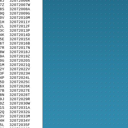
6J
32072006R
7Z
32072007W
8S
32072008A
9Q
32072009G
0V
32072010M
1H
32072011Y
2L
32072012F
3C
32072013P
4K
32072014D
5E
32072015X
6T
32072016B
7R
32072017N
8W
32072018J
9A
32072019Z
0G
32072020S
1M
32072021Q
2Y
32072022V
3F
32072023H
4P
32072024L
5D
32072025C
6X
32072026K
7B
32072027E
8N
32072028T
9J
32072029R
0Z
32072030W
1S
32072031A
2Q
32072032G
3V
32072033M
4H
32072034Y
5L
32072035F