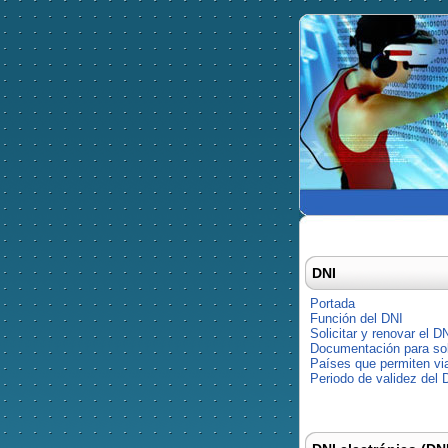
DNI
Portada
Función del DNI
Solicitar y renovar el D
Documentación para soli
Países que permiten via
Periodo de validez del 