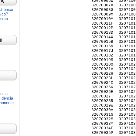
Ie)
32070006W
3207100
32070007A
3207100
ctrónico
32070008G
3207100
nico?
32070009M
3207100
ónico
32070010Y
3207101
32070011F
3207101
32070012P
3207101
32070013D
3207101
32070014X
3207101
NI
32070015B
3207101
32070016N
3207101
32070017J
3207101
32070018Z
3207101
32070019S
3207101
32070020Q
3207102
32070021V
3207102
32070022H
3207102
32070023L
3207102
32070024C
3207102
32070025K
3207102
32070026E
3207102
encia
32070027T
3207102
idencia
32070028R
3207102
rmanente
32070029W
3207102
32070030A
3207103
32070031G
3207103
32070032M
3207103
32070033Y
3207103
32070034F
3207103
32070035P
3207103