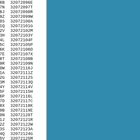
6B
32072096E
7N
32072097T
8J
32072098R
9Z
32072099W
0S
32072100A
1Q
32072101G
2V
32072102M
3H
32072103Y
4L
32072104F
5C
32072105P
6K
32072106D
7E
32072107X
8T
32072108B
9R
32072109N
0W
32072110J
1A
32072111Z
2G
32072112S
3M
32072113Q
4Y
32072114V
5F
32072115H
6P
32072116L
7D
32072117C
8X
32072118K
9B
32072119E
0N
32072120T
1J
32072121R
2Z
32072122W
3S
32072123A
4Q
32072124G
5V
32072125M