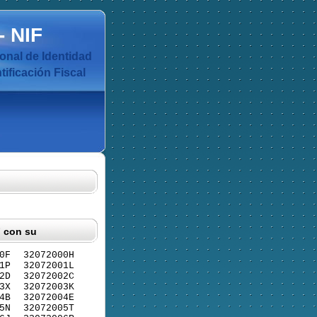
-
NIF
nal de Identidad
ificación Fiscal
F con su
0F
32072000H
1P
32072001L
2D
32072002C
3X
32072003K
4B
32072004E
5N
32072005T