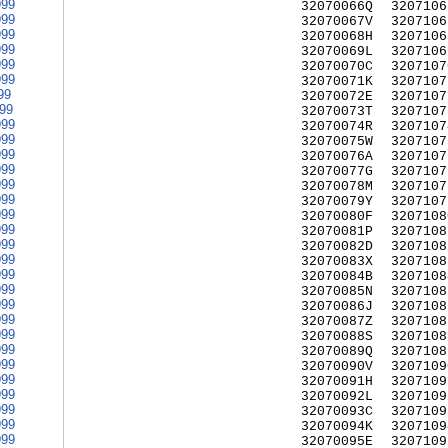
999
32070066Q
3207106
999
32070067V
3207106
999
32070068H
3207106
999
32070069L
3207106
999
32070070C
3207107
999
32070071K
3207107
99
32070072E
3207107
999
32070073T
3207107
999
32070074R
3207107
999
32070075W
3207107
999
32070076A
3207107
999
32070077G
3207107
999
32070078M
3207107
999
32070079Y
3207107
999
32070080F
3207108
999
32070081P
3207108
999
32070082D
3207108
999
32070083X
3207108
999
32070084B
3207108
999
32070085N
3207108
999
32070086J
3207108
999
32070087Z
3207108
999
32070088S
3207108
999
32070089Q
3207108
999
32070090V
3207109
999
32070091H
3207109
999
32070092L
3207109
999
32070093C
3207109
999
32070094K
3207109
999
32070095E
3207109