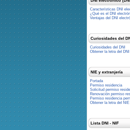
DNI electrónico (DN
Características DNI ele
¿Qué es el DNI electró
Ventajas del DNI electr
Curiosidades del D
Curiosidades del DNI
Obtener la letra del DNI
NIE y extranjería
Portada
Permiso residencia
Solicitud permiso resid
Renovación permiso res
Permiso residencia pe
Obtener la letra del NIE
Lista DNI - NIF