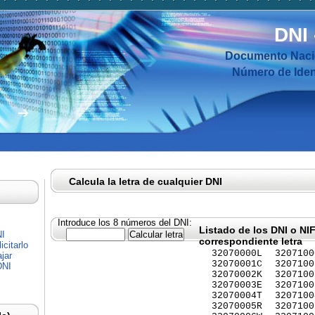
DNI
Documento Nacio
Número de Ident
Calcula la letra de cualquier DNI
Introduce los 8 números del DNI:
Listado de los DNI o NI
NI
correspondiente letra
citarlo
32070000L
3207100
jar
32070001C
3207100
DNI
32070002K
3207100
32070003E
3207100
32070004T
3207100
32070005R
3207100