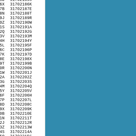
6X
31702186K
7B
31702187E
8N
31702188T
9J
31702189R
0Z
31702190W
1S
31702191A
2Q
31702192G
3V
31702193M
4H
31702194Y
5L
31702195F
6C
31702196P
7K
31702197D
8E
31702198X
9T
31702199B
0R
31702200N
1W
31702201J
2A
31702202Z
3G
31702203S
4M
31702204Q
5Y
31702205V
6F
31702206H
7P
31702207L
8D
31702208C
9X
31702209K
0B
31702210E
1N
31702211T
2J
31702212R
3Z
31702213W
4S
31702214A