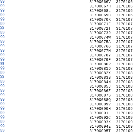
999
31700066V
3170106
999
31700067H
3170106
999
31700068L
3170106
999
31700069C
3170106
999
31700070K
3170107
999
31700071E
3170107
999
31700072T
3170107
999
31700073R
3170107
999
31700074W
3170107
999
31700075A
3170107
999
31700076G
3170107
999
31700077M
3170107
999
31700078Y
3170107
999
31700079F
3170107
999
31700080P
3170108
999
31700081D
3170108
999
31700082X
3170108
999
31700083B
3170108
999
31700084N
3170108
999
31700085J
3170108
999
31700086Z
3170108
999
31700087S
3170108
999
31700088Q
3170108
999
31700089V
3170108
999
31700090H
3170109
999
31700091L
3170109
999
31700092C
3170109
999
31700093K
3170109
999
31700094E
3170109
999
31700095T
3170109