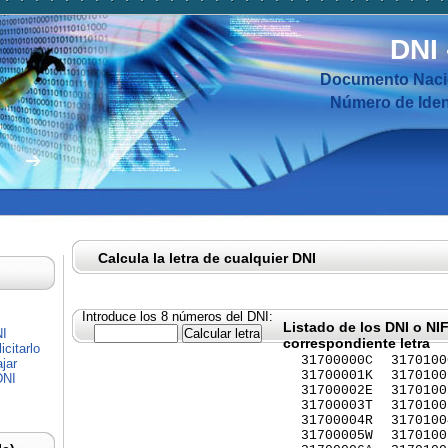
DNI
Documento Nacio
Número de Ident
Calcula la letra de cualquier DNI
Introduce los 8 números del DNI:
Listado de los DNI o NI
NI
correspondiente letra
citarlo
31700000C
3170100
jar
31700001K
3170100
DNI
31700002E
3170100
31700003T
3170100
31700004R
3170100
31700005W
3170100