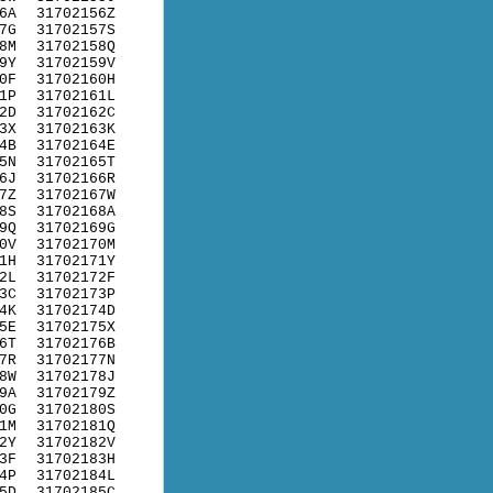
6A
31702156Z
7G
31702157S
8M
31702158Q
9Y
31702159V
0F
31702160H
1P
31702161L
2D
31702162C
3X
31702163K
4B
31702164E
5N
31702165T
6J
31702166R
7Z
31702167W
8S
31702168A
9Q
31702169G
0V
31702170M
1H
31702171Y
2L
31702172F
3C
31702173P
4K
31702174D
5E
31702175X
6T
31702176B
7R
31702177N
8W
31702178J
9A
31702179Z
0G
31702180S
1M
31702181Q
2Y
31702182V
3F
31702183H
4P
31702184L
5D
31702185C