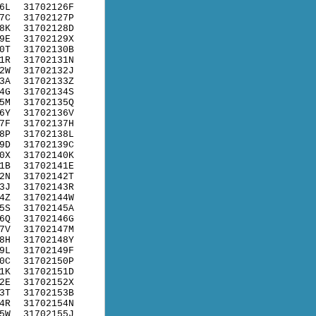
6L
31702126F
7C
31702127P
8K
31702128D
9E
31702129X
0T
31702130B
1R
31702131N
2W
31702132J
3A
31702133Z
4G
31702134S
5M
31702135Q
6Y
31702136V
7F
31702137H
8P
31702138L
9D
31702139C
0X
31702140K
1B
31702141E
2N
31702142T
3J
31702143R
4Z
31702144W
5S
31702145A
6Q
31702146G
7V
31702147M
8H
31702148Y
9L
31702149F
0C
31702150P
1K
31702151D
2E
31702152X
3T
31702153B
4R
31702154N
5W
31702155J