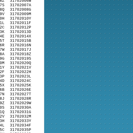
6Z
31702006W
7S
31702007A
8Q
31702008G
9V
31702009M
0H
31702010Y
1L
31702011F
2C
31702012P
3K
31702013D
4E
31702014X
5T
31702015B
6R
31702016N
7W
31702017J
8A
31702018Z
9G
31702019S
0M
31702020Q
1Y
31702021V
2F
31702022H
3P
31702023L
4D
31702024C
5X
31702025K
6B
31702026E
7N
31702027T
8J
31702028R
9Z
31702029W
0S
31702030A
1Q
31702031G
2V
31702032M
3H
31702033Y
4L
31702034F
5C
31702035P