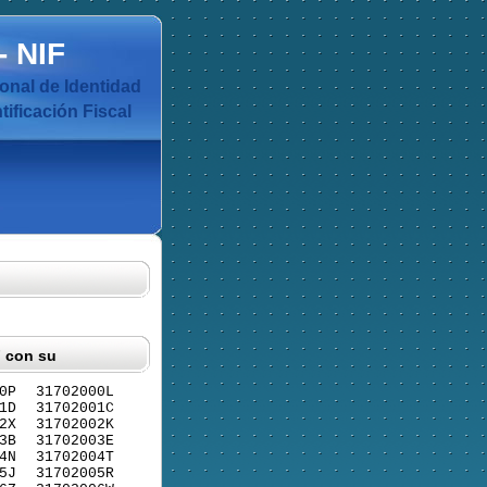
-
NIF
nal de Identidad
ificación Fiscal
F con su
0P
31702000L
1D
31702001C
2X
31702002K
3B
31702003E
4N
31702004T
5J
31702005R