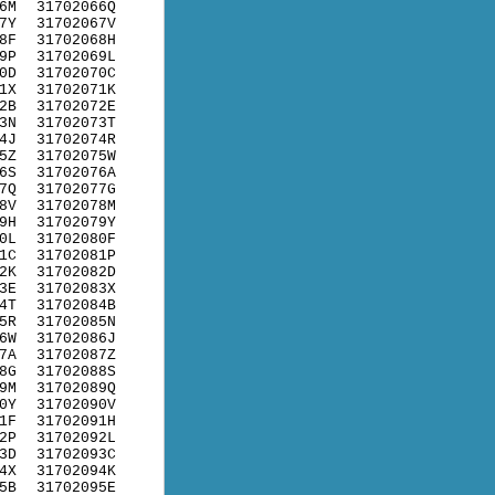
6M
31702066Q
7Y
31702067V
8F
31702068H
9P
31702069L
0D
31702070C
1X
31702071K
2B
31702072E
3N
31702073T
4J
31702074R
5Z
31702075W
6S
31702076A
7Q
31702077G
8V
31702078M
9H
31702079Y
0L
31702080F
1C
31702081P
2K
31702082D
3E
31702083X
4T
31702084B
5R
31702085N
6W
31702086J
7A
31702087Z
8G
31702088S
9M
31702089Q
0Y
31702090V
1F
31702091H
2P
31702092L
3D
31702093C
4X
31702094K
5B
31702095E