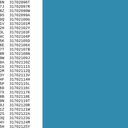
6N
31702096T
7J
31702097R
8Z
31702098W
9S
31702099A
0Q
31702100G
1V
31702101M
2H
31702102Y
3L
31702103F
4C
31702104P
5K
31702105D
6E
31702106X
7T
31702107B
8R
31702108N
9W
31702109J
0A
31702110Z
1G
31702111S
2M
31702112Q
3Y
31702113V
4F
31702114H
5P
31702115L
6D
31702116C
7X
31702117K
8B
31702118E
9N
31702119T
0J
31702120R
1Z
31702121W
2S
31702122A
3Q
31702123G
4V
31702124M
5H
31702125Y