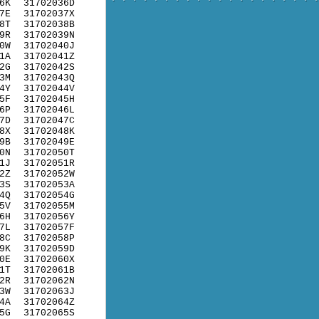
6K
31702036D
7E
31702037X
8T
31702038B
9R
31702039N
0W
31702040J
1A
31702041Z
2G
31702042S
3M
31702043Q
4Y
31702044V
5F
31702045H
6P
31702046L
7D
31702047C
8X
31702048K
9B
31702049E
0N
31702050T
1J
31702051R
2Z
31702052W
3S
31702053A
4Q
31702054G
5V
31702055M
6H
31702056Y
7L
31702057F
8C
31702058P
9K
31702059D
0E
31702060X
1T
31702061B
2R
31702062N
3W
31702063J
4A
31702064Z
5G
31702065S