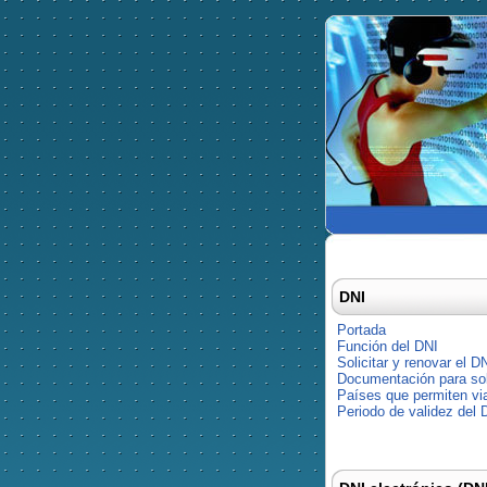
DNI
Portada
Función del DNI
Solicitar y renovar el D
Documentación para soli
Países que permiten via
Periodo de validez del 