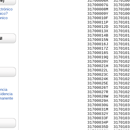
Ie)
31700006A
3170100
31700007G
3170100
ctrónico
31700008M
3170100
nico?
31700009Y
3170100
ónico
31700010F
3170101
31700011P
3170101
31700012D
3170101
31700013X
3170101
31700014B
3170101
NI
31700015N
3170101
31700016J
3170101
31700017Z
3170101
31700018S
3170101
31700019Q
3170101
31700020V
3170102
31700021H
3170102
31700022L
3170102
31700023C
3170102
31700024K
3170102
31700025E
3170102
31700026T
3170102
encia
31700027R
3170102
idencia
31700028W
3170102
rmanente
31700029A
3170102
31700030G
3170103
31700031M
3170103
31700032Y
3170103
31700033F
3170103
31700034P
3170103
31700035D
3170103