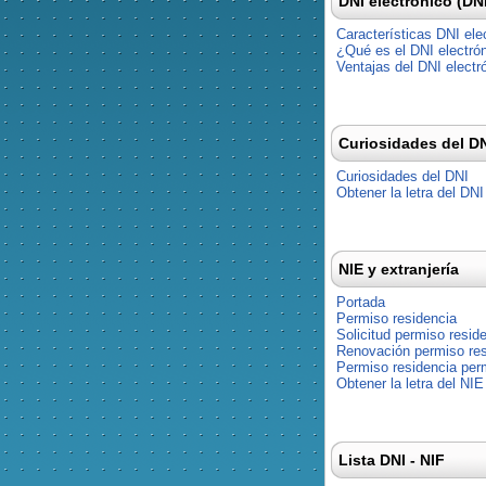
DNI electrónico (DN
Características DNI ele
¿Qué es el DNI electró
Ventajas del DNI electr
Curiosidades del D
Curiosidades del DNI
Obtener la letra del DNI
NIE y extranjería
Portada
Permiso residencia
Solicitud permiso resid
Renovación permiso res
Permiso residencia pe
Obtener la letra del NIE
Lista DNI - NIF