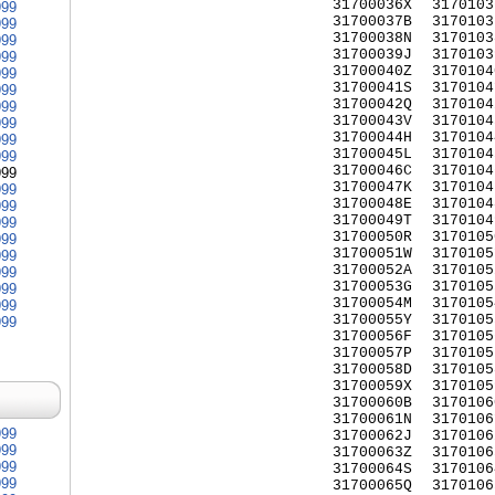
31700036X
3170103
999
31700037B
3170103
999
31700038N
3170103
999
31700039J
3170103
999
31700040Z
3170104
999
31700041S
3170104
999
31700042Q
3170104
999
31700043V
3170104
999
31700044H
3170104
999
31700045L
3170104
999
31700046C
3170104
999
31700047K
3170104
999
31700048E
3170104
999
31700049T
3170104
999
31700050R
3170105
999
31700051W
3170105
999
31700052A
3170105
999
31700053G
3170105
999
31700054M
3170105
999
31700055Y
3170105
999
31700056F
3170105
31700057P
3170105
31700058D
3170105
31700059X
3170105
31700060B
3170106
31700061N
3170106
999
31700062J
3170106
999
31700063Z
3170106
999
31700064S
3170106
999
31700065Q
3170106