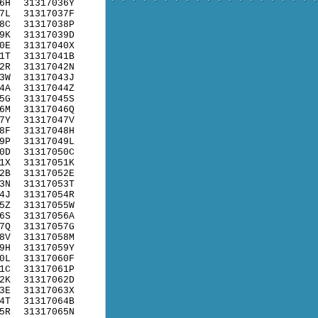
6H
31317036Y
7L
31317037F
8C
31317038P
9K
31317039D
0E
31317040X
1T
31317041B
2R
31317042N
3W
31317043J
4A
31317044Z
5G
31317045S
6M
31317046Q
7Y
31317047V
8F
31317048H
9P
31317049L
0D
31317050C
1X
31317051K
2B
31317052E
3N
31317053T
4J
31317054R
5Z
31317055W
6S
31317056A
7Q
31317057G
8V
31317058M
9H
31317059Y
0L
31317060F
1C
31317061P
2K
31317062D
3E
31317063X
4T
31317064B
5R
31317065N