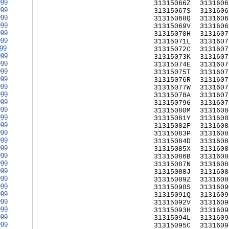
999
31315066Z
3131606
999
31315067S
3131606
999
31315068Q
3131606
999
31315069V
3131606
999
31315070H
3131607
999
31315071L
3131607
999
31315072C
3131607
999
31315073K
3131607
999
31315074E
3131607
999
31315075T
3131607
999
31315076R
3131607
999
31315077W
3131607
999
31315078A
3131607
999
31315079G
3131607
999
31315080M
3131608
999
31315081Y
3131608
999
31315082F
3131608
999
31315083P
3131608
999
31315084D
3131608
999
31315085X
3131608
999
31315086B
3131608
999
31315087N
3131608
999
31315088J
3131608
999
31315089Z
3131608
999
31315090S
3131609
999
31315091Q
3131609
999
31315092V
3131609
999
31315093H
3131609
999
31315094L
3131609
999
31315095C
3131609