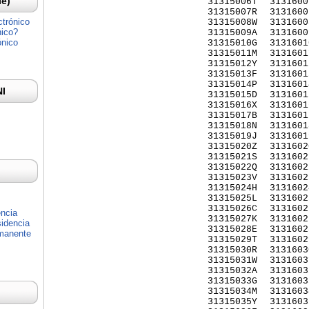
Ie)
31315006T
3131600
31315007R
3131600
ctrónico
31315008W
3131600
nico?
31315009A
3131600
ónico
31315010G
3131601
31315011M
3131601
31315012Y
3131601
31315013F
3131601
31315014P
3131601
NI
31315015D
3131601
31315016X
3131601
31315017B
3131601
31315018N
3131601
31315019J
3131601
31315020Z
3131602
31315021S
3131602
31315022Q
3131602
31315023V
3131602
31315024H
3131602
31315025L
3131602
31315026C
3131602
encia
31315027K
3131602
idencia
31315028E
3131602
rmanente
31315029T
3131602
31315030R
3131603
31315031W
3131603
31315032A
3131603
31315033G
3131603
31315034M
3131603
31315035Y
3131603