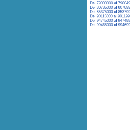
Del 79000000 al 79004
Del 80785000 al 80789
Del 85375000 al 85379
Del 90115000 al 90119
Del 94745000 al 94749
Del 99465000 al 99469