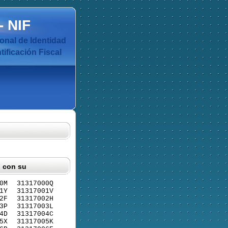
-
NIF
nal de Identidad
ificación Fiscal
F con su
0M
31317000Q
1Y
31317001V
2F
31317002H
3P
31317003L
4D
31317004C
5X
31317005K