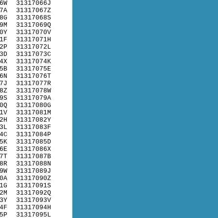
6W
31317066J
7A
31317067Z
8G
31317068S
9M
31317069Q
0Y
31317070V
1F
31317071H
2P
31317072L
3D
31317073C
4X
31317074K
5B
31317075E
6N
31317076T
7J
31317077R
8Z
31317078W
9S
31317079A
0Q
31317080G
1V
31317081M
2H
31317082Y
3L
31317083F
4C
31317084P
5K
31317085D
6E
31317086X
7T
31317087B
8R
31317088N
9W
31317089J
0A
31317090Z
1G
31317091S
2M
31317092Q
3Y
31317093V
4F
31317094H
5P
31317095L