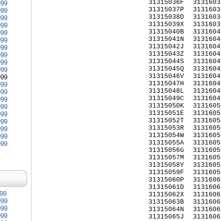
31315036F
3131603
999
31315037P
3131603
999
31315038D
3131603
999
31315039X
3131603
999
31315040B
3131604
999
31315041N
3131604
999
31315042J
3131604
999
31315043Z
3131604
999
31315044S
3131604
999
31315045Q
3131604
999
31315046V
3131604
999
31315047H
3131604
999
31315048L
3131604
999
31315049C
3131604
999
31315050K
3131605
999
31315051E
3131605
999
31315052T
3131605
999
31315053R
3131605
999
31315054W
3131605
999
31315055A
3131605
999
31315056G
3131605
31315057M
3131605
31315058Y
3131605
31315059F
3131605
31315060P
3131606
31315061D
3131606
999
31315062X
3131606
999
31315063B
3131606
999
31315064N
3131606
999
31315065J
3131606