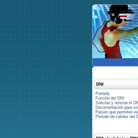
DNI
Portada
Función del DNI
Solicitar y renovar el D
Documentación para soli
Países que permiten via
Periodo de validez del 