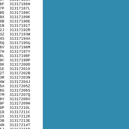
6F
31317186H
7P
31317187L
8D
31317188C
9X
31317189K
0B
31317190E
1N
31317191T
2J
31317192R
3Z
31317193W
4S
31317194A
5Q
31317195G
6V
31317196M
7H
31317197Y
8L
31317198F
9C
31317199P
0K
31317200D
1E
31317201X
2T
31317202B
3R
31317203N
4W
31317204J
5A
31317205Z
6G
31317206S
7M
31317207Q
8Y
31317208V
9F
31317209H
0P
31317210L
1D
31317211C
2X
31317212K
3B
31317213E
4N
31317214T