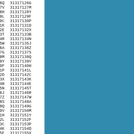
6Q
31317126G
7V
31317127M
8H
31317128Y
9L
31317129F
0C
31317130P
1K
31317131D
2E
31317132X
3T
31317133B
4R
31317134N
5W
31317135J
6A
31317136Z
7G
31317137S
8M
31317138Q
9Y
31317139V
0F
31317140H
1P
31317141L
2D
31317142C
3X
31317143K
4B
31317144E
5N
31317145T
6J
31317146R
7Z
31317147W
8S
31317148A
9Q
31317149G
0V
31317150M
1H
31317151Y
2L
31317152F
3C
31317153P
4K
31317154D
5E
31317155X