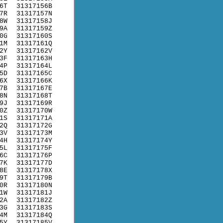
6T
31317156B
7R
31317157N
8W
31317158J
9A
31317159Z
0G
31317160S
1M
31317161Q
2Y
31317162V
3F
31317163H
4P
31317164L
5D
31317165C
6X
31317166K
7B
31317167E
8N
31317168T
9J
31317169R
0Z
31317170W
1S
31317171A
2Q
31317172G
3V
31317173M
4H
31317174Y
5L
31317175F
6C
31317176P
7K
31317177D
8E
31317178X
9T
31317179B
0R
31317180N
1W
31317181J
2A
31317182Z
3G
31317183S
4M
31317184Q
5Y
31317185V