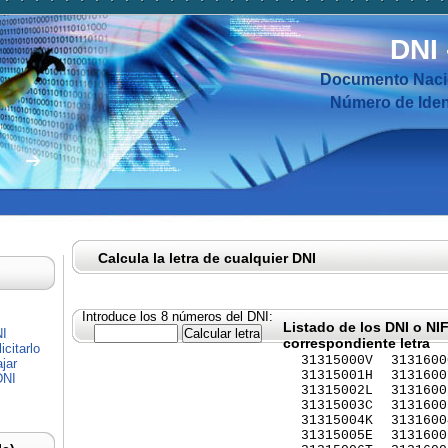
DNI
Documento Nacio
Número de Ident
Calcula la letra de cualquier DNI
Introduce los 8 números del DNI:
Listado de los DNI o NI
NI
correspondiente letra
citarlo
31315000V
3131600
jar
31315001H
3131600
DNI
31315002L
3131600
31315003C
3131600
31315004K
3131600
31315005E
3131600