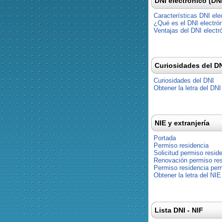
DNI electrónico (DN
Características DNI ele
¿Qué es el DNI electró
Ventajas del DNI electr
Curiosidades del D
Curiosidades del DNI
Obtener la letra del DNI
NIE y extranjería
Portada
Permiso residencia
Solicitud permiso resid
Renovación permiso res
Permiso residencia pe
Obtener la letra del NIE
Lista DNI - NIF