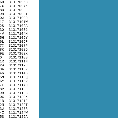
6D
31317096C
7X
31317097K
8B
31317098E
9N
31317099T
0J
31317100R
1Z
31317101W
2S
31317102A
3Q
31317103G
4V
31317104M
5H
31317105Y
6L
31317106F
7C
31317107P
8K
31317108D
9E
31317109X
0T
31317110B
1R
31317111N
2W
31317112J
3A
31317113Z
4G
31317114S
5M
31317115Q
6Y
31317116V
7F
31317117H
8P
31317118L
9D
31317119C
0X
31317120K
1B
31317121E
2N
31317122T
3J
31317123R
4Z
31317124W
5S
31317125A